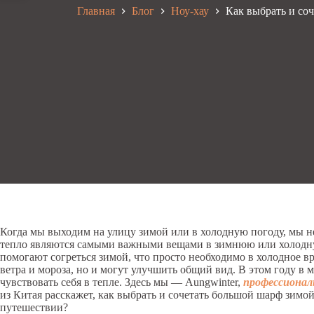
Главная
Блог
Ноу-хау
Как выбрать и со
Когда мы выходим на улицу зимой или в холодную погоду, мы н
тепло являются самыми важными вещами в зимнюю или холодн
помогают согреться зимой, что просто необходимо в холодное в
ветра и мороза, но и могут улучшить общий вид. В этом году в
чувствовать себя в тепле. Здесь мы — Aungwinter,
профессионал
из Китая расскажет, как выбрать и сочетать большой шарф зимо
путешествии?