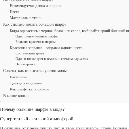
Рекомендуемая длина и ширина
Цвета
Материалы и ткани
Как стильно носить большой шарф?
Когда одеваетесь в черное, белое или серое, выбирайте яркий большой ш
Однотонные большие шарфы
Большие красочные шарфы
Красочная заправка – заправка одного цвета
Соответствие цвета
Один и тот же цвет в темном и светлом вариантах
Эхо-заправка
Советы, как повысить чувство моды
Наслоение
Одежда в виде шали
Как шарф с капюшоном
В конце концов
Почему большие шарфы в моде?
Супер теплый с сильной атмосферой
В отличие от предыдущих лет, в этом году шарфы стали больше, 