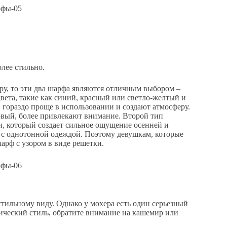
лее стильно.
еру, то эти два шарфа являются отличным выбором –
ета, такие как синий, красный или светло-желтый и
 гораздо проще в использовании и создают атмосферу.
овый, более привлекают внимание. Второй тип
, который создает сильное ощущение осенней и
 с однотонной одеждой. Поэтому девушкам, которые
шарф с узором в виде решетки.
стильному виду. Однако у мохера есть один серьезный
сический стиль, обратите внимание на кашемир или