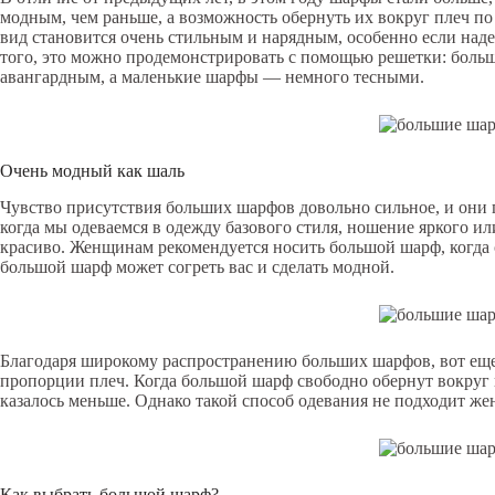
модным, чем раньше, а возможность обернуть их вокруг плеч п
вид становится очень стильным и нарядным, особенно если наде
того, это можно продемонстрировать с помощью решетки: боль
авангардным, а маленькие шарфы — немного тесными.
Очень модный как шаль
Чувство присутствия больших шарфов довольно сильное, и они
когда мы одеваемся в одежду базового стиля, ношение яркого и
красиво. Женщинам рекомендуется носить большой шарф, когда о
большой шарф может согреть вас и сделать модной.
Благодаря широкому распространению больших шарфов, вот еще
пропорции плеч. Когда большой шарф свободно обернут вокруг 
казалось меньше. Однако такой способ одевания не подходит ж
Как выбрать большой шарф?