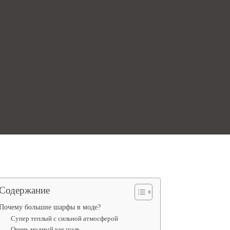
Содержание
Почему большие шарфы в моде?
Супер теплый с сильной атмосферой
Очень модный как шаль