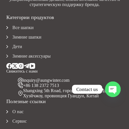
стратегическую поддержку бренда.
Категории продуктов
Все шапки
Зимние шапки
Дети
Зимние аксессуары
Свяжитесь с нами
inquiry@aungwinter.com
+86 138 2372 7513
Contact us
Shangxing 5th Road, город Юаньчжоу, уезд Болуо,
Хуэйчжоу, провинция Гуандун, Китай
O
Полезные ссылки
p
e
О нас
n
c
Сервис
h