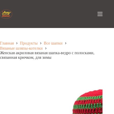
Перейти
к
содержанию
Главная
Продукты
Все шапки
Вязаные шляпы-котелки
Женская акриловая вязаная шапка-ведро с полосками,
связанная крючком, для зимы