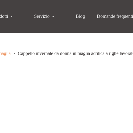
dotti
Servizio
Blog
Domande frequent
maglia
Cappello invernale da donna in maglia acrilica a righe lavorato