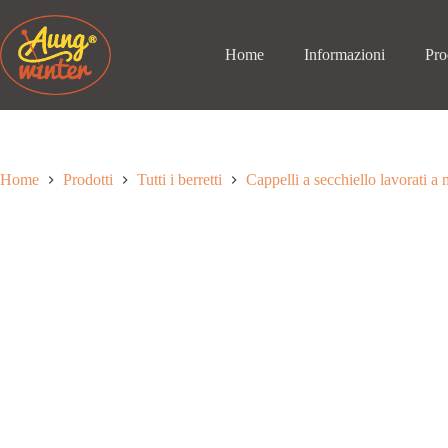
Passa
al
contenuto
Home
Informazioni
Pro
Home
Prodotti
Tutti i berretti
Cappelli a secchiello lavorati a 