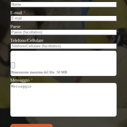
E-mail
*
Paese
Telefono/Cellulare
Scegli i file
Dimensione massima del file: 50 MB
Messaggio
*