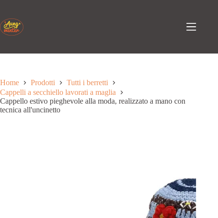
Passa
al
contenuto
Home
Prodotti
Tutti i berretti
Cappelli a secchiello lavorati a maglia
Cappello estivo pieghevole alla moda, realizzato a mano con
tecnica all'uncinetto