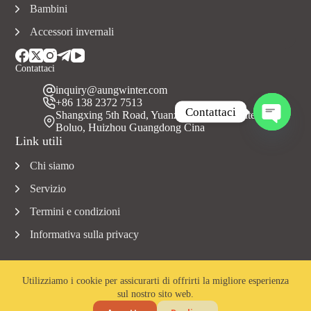
Bambini
Accessori invernali
Contattaci
inquiry@aungwinter.com
+86 138 2372 7513
Contattaci
Shangxing 5th Road, Yuanzhou Town, Contea di
Boluo, Huizhou Guangdong Cina
A
Link utili
p
r
Chi siamo
i
c
Servizio
h
a
Termini e condizioni
t
Informativa sulla privacy
y
Utilizziamo i cookie per assicurarti di offrirti la migliore esperienza
sul nostro sito web.
Copyright © 2023 Aungwinter tutti i diritti riservati.