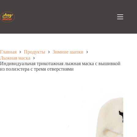
Перейти
к
содержанию
Главная
Продукты
Зимние шапки
Лыжная маска
Индивидуальная трикотажная лыжная маска с вышивкой
из полиэстера с тремя отверстиями