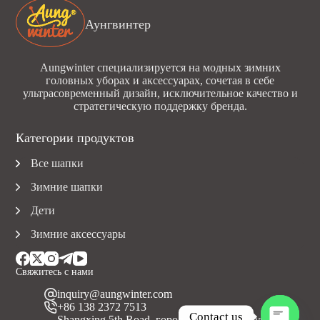
Аунгвинтер
Aungwinter специализируется на модных зимних
головных уборах и аксессуарах, сочетая в себе
ультрасовременный дизайн, исключительное качество и
стратегическую поддержку бренда.
Категории продуктов
Все шапки
Зимние шапки
Дети
Зимние аксессуары
Свяжитесь с нами
inquiry@aungwinter.com
+86 138 2372 7513
Contact us
Shangxing 5th Road, город Юаньчжоу, уезд Болуо,