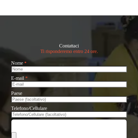
Contattaci
Ti risponderemo entro 24 ore.
Nome
*
E-mail
*
Paese
Telefono/Cellulare
Scegli i file