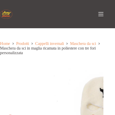
Passa
al
contenuto
Home
Prodotti
Cappelli invernali
Maschera da sci
Maschera da sci in maglia ricamata in poliestere con tre fori
personalizzata