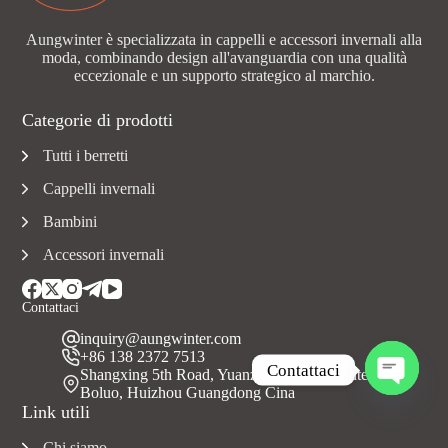
Aungwinter è specializzata in cappelli e accessori invernali alla
moda, combinando design all'avanguardia con una qualità
eccezionale e un supporto strategico al marchio.
Categorie di prodotti
Tutti i berretti
Cappelli invernali
Bambini
Accessori invernali
Contattaci
inquiry@aungwinter.com
+86 138 2372 7513
Contattaci
Shangxing 5th Road, Yuanzhou Town, Contea di
Boluo, Huizhou Guangdong Cina
A
Link utili
p
r
Chi siamo