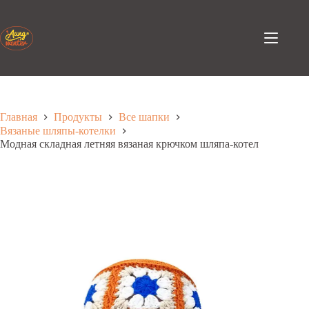
Перейти
к
содержанию
Главная
Продукты
Все шапки
Вязаные шляпы-котелки
Модная складная летняя вязаная крючком шляпа-котел