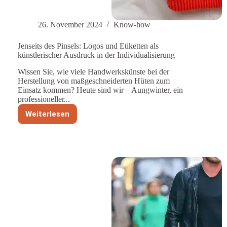
26. November 2024
Know-how
Jenseits des Pinsels: Logos und Etiketten als
künstlerischer Ausdruck in der Individualisierung
Wissen Sie, wie viele Handwerkskünste bei der
Herstellung von maßgeschneiderten Hüten zum
Einsatz kommen? Heute sind wir – Aungwinter, ein
professioneller...
Weiterlesen
Jenseits
des
Pinsels:
Logos
und
Etiketten
als
künstlerischer
Ausdruck
in
der
Individualisierung