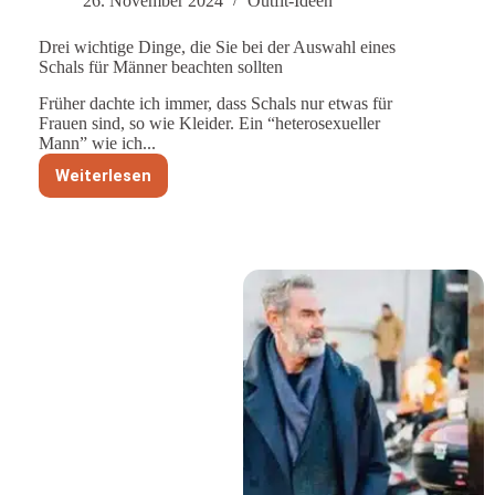
26. November 2024
Outfit-Ideen
Drei wichtige Dinge, die Sie bei der Auswahl eines
Schals für Männer beachten sollten
Früher dachte ich immer, dass Schals nur etwas für
Frauen sind, so wie Kleider. Ein “heterosexueller
Mann” wie ich...
Weiterlesen
Drei
wichtige
Dinge,
die
Sie
bei
der
Auswahl
eines
Schals
für
Männer
beachten
sollten