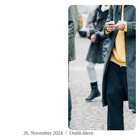
modischer
Pullover
und
Styling-
Tipps
für
Schwangere
26. November 2024
Outfit-Ideen