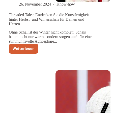
26. November 2024
Know-how
Threaded Tales: Entdecken Sie die Kunstfertigkeit
hinter Herbst- und Winterschals für Damen und
Herren
Ohne Schal ist der Winter nicht komplett. Schals
halten nicht nur warm, sondern sorgen auch für eine
stimmungsvolle Atmosphäre...
Weiterlesen
Threaded
Tales:
Entdecken
Sie
die
Kunstfertigkeit
hinter
Herbst-
und
Winterschals
für
Damen
und
Herren