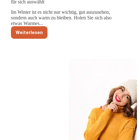
für sich auswählt
Im Winter ist es nicht nur wichtig, gut auszusehen,
sondern auch warm zu bleiben. Holen Sie sich also
etwas Warmes...
Weiterlesen
Wie
eine
stilbewusste
Frau
die
richtige
Strickmütze
für
sich
auswählt