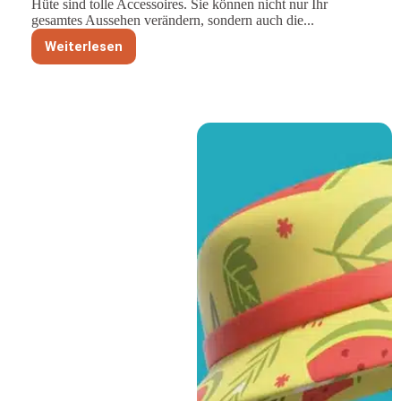
Hüte sind tolle Accessoires. Sie können nicht nur Ihr
gesamtes Aussehen verändern, sondern auch die...
Weiterlesen
Voller
Selbstvertrauen:
Wie
man
verschiedene
Hutmodelle
trägt