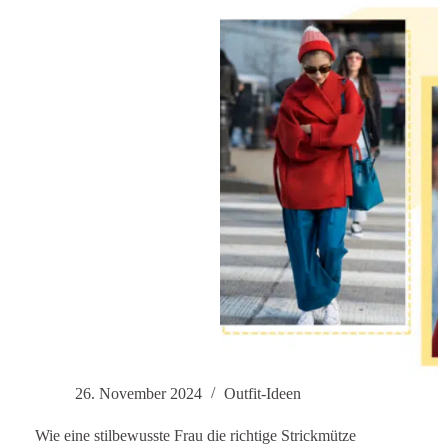
Pullovern,
Sweatshirts
und
Strickwaren
26. November 2024
Outfit-Ideen
Wie eine stilbewusste Frau die richtige Strickmütze