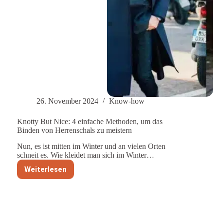
26. November 2024
Know-how
Knotty But Nice: 4 einfache Methoden, um das
Binden von Herrenschals zu meistern
Nun, es ist mitten im Winter und an vielen Orten
schneit es. Wie kleidet man sich im Winter…
Weiterlesen
Knotty
But
Nice:
4
einfache
Methoden,