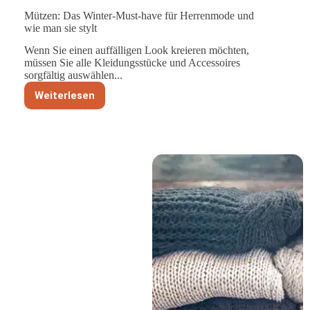
Mützen: Das Winter-Must-have für Herrenmode und
wie man sie stylt
Wenn Sie einen auffälligen Look kreieren möchten,
müssen Sie alle Kleidungsstücke und Accessoires
sorgfältig auswählen...
Weiterlesen
Mützen:
Das
Winter-
Must-
have
für
Herrenmode
und
wie
man
sie
stylt