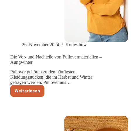
26. November 2024
Know-how
Die Vor- und Nachteile von Pullovermaterialien –
Aungwinter
Pullover gehören zu den häufigsten
Kleidungsstücken, die im Herbst und Winter
getragen werden. Pullover aus…
Weiterlesen
Die
Vor-
und
Nachteile
von
Pullovermaterialien
–
Aungwinter