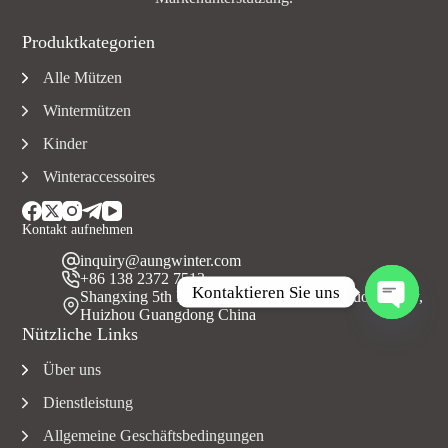
Produktkategorien
Alle Mützen
Wintermützen
Kinder
Winteraccessoires
Kontakt aufnehmen
inquiry@aungwinter.com
+86 138 2372 7513
Kontaktieren Sie uns
Shangxing 5th Road, Yuanzhou Town, Boluo County,
Huizhou Guangdong China
O
Nützliche Links
f
f
Über uns
e
n
Dienstleistung
e
C
Allgemeine Geschäftsbedingungen