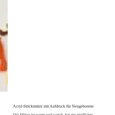
Acryl-Strickmütze mit Aufdruck für Neugeborene
Die Mütze ist warm und weich, hat ein niedliches