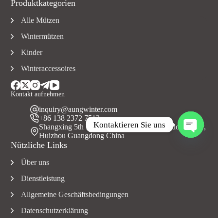
Produktkategorien
Alle Mützen
Wintermützen
Kinder
Winteraccessoires
Kontakt aufnehmen
inquiry@aungwinter.com
+86 138 2372 7513
Kontaktieren Sie uns
Shangxing 5th Road, Yuanzhou Town, Boluo County,
Huizhou Guangdong China
O
Nützliche Links
f
f
Über uns
e
n
Dienstleistung
e
C
Allgemeine Geschäftsbedingungen
h
Datenschutzerklärung
a