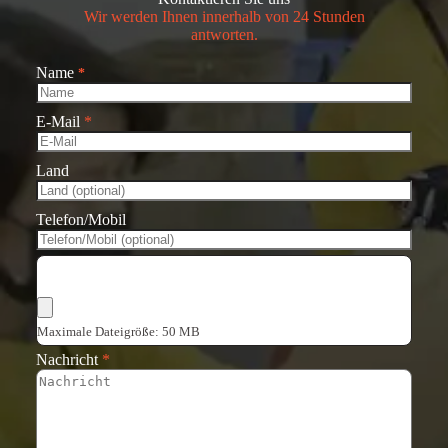
Wir werden Ihnen innerhalb von 24 Stunden
antworten.
Name
*
E-Mail
*
Land
Telefon/Mobil
Dateien auswählen
Maximale Dateigröße: 50 MB
Nachricht
*