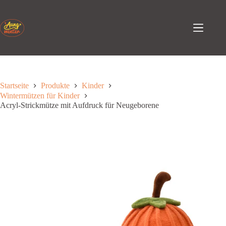
Zum
Inhalt
springen
Startseite
Produkte
Kinder
Wintermützen für Kinder
Acryl-Strickmütze mit Aufdruck für Neugeborene