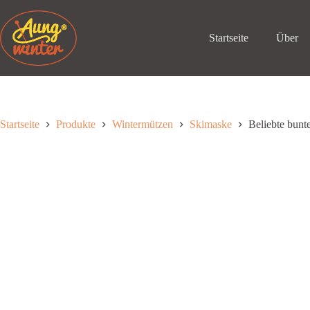
Zum
Inhalt
springen
Startseite
Über
Startseite
Produkte
Wintermützen
Skimaske
Beliebte bunt