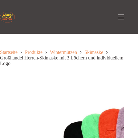
Zum
Inhalt
springen
Startseite
Produkte
Wintermützen
Skimaske
Großhandel Herren-Skimaske mit 3 Löchern und individuellem
Logo