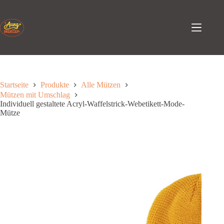
Zum
Inhalt
springen
Startseite
Produkte
Alle Mützen
Mützen mit Umschlag
Individuell gestaltete Acryl-Waffelstrick-Webetikett-Mode-
Mütze