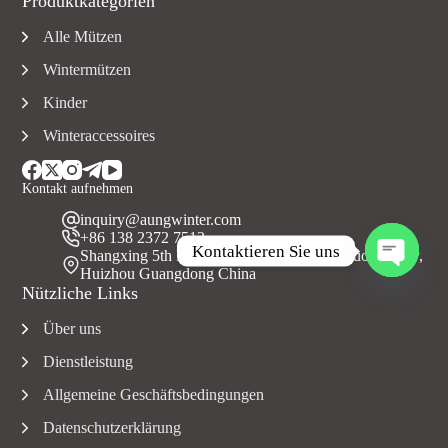
Produktkategorien
Alle Mützen
Wintermützen
Kinder
Winteraccessoires
Kontakt aufnehmen
inquiry@aungwinter.com
+86 138 2372 7513
Kontaktieren Sie uns
Shangxing 5th Road, Yuanzhou Town, Boluo County,
Huizhou Guangdong China
O
Nützliche Links
f
f
Über uns
e
n
Dienstleistung
e
C
Allgemeine Geschäftsbedingungen
h
Datenschutzerklärung
a
t