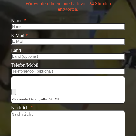
Wir werden Ihnen innerhalb von 24 Stunden
antworten.
Name
*
E-Mail
*
Land
Telefon/Mobil
Dateien auswählen
Maximale Dateigröße: 50 MB
Nachricht
*