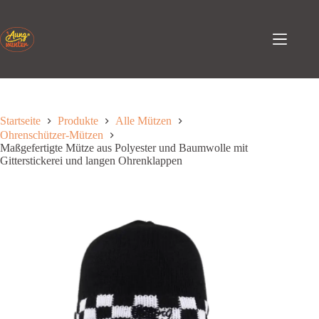
Zum
Inhalt
springen
Startseite
Produkte
Alle Mützen
Ohrenschützer-Mützen
Maßgefertigte Mütze aus Polyester und Baumwolle mit
Gitterstickerei und langen Ohrenklappen