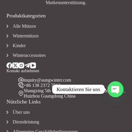
Markenunterstützung.
Produktkategorien
Alle Mützen
Wintermützen
Kinder
Winteraccessoires
Kontakt aufnehmen
inquiry@aungwinter.com
+86 138 2372 7513
Kontaktieren Sie uns
Shangxing 5th Road, Yuanzhou Town, Boluo County,
Huizhou Guangdong China
O
Nützliche Links
f
f
Über uns
e
n
Dienstleistung
e
C
Allgemeine Geschäftsbedingungen