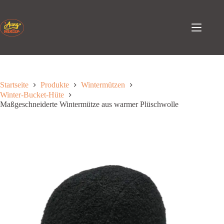
Zum
Inhalt
springen
Startseite
Produkte
Wintermützen
Winter-Bucket-Hüte
Maßgeschneiderte Wintermütze aus warmer Plüschwolle