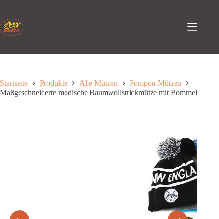
Zum
Inhalt
springen
Startseite
Produkte
Alle Mützen
Pompon-Mützen
Maßgeschneiderte modische Baumwollstrickmütze mit Bommel