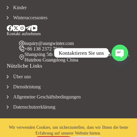
Kinder
Winteraccessoires
Kontakt aufnehmen
inquiry@aungwinter.com
+86 138 2372 7513
Kontaktieren Sie uns
Shangxing 5th Road, Yuanzhou Town, Boluo County,
Huizhou Guangdong China
O
Nützliche Links
f
f
Über uns
e
n
Dienstleistung
e
C
Allgemeine Geschäftsbedingungen
h
Datenschutzerklärung
a
t
s
Wir verwenden Cookies, um sicherzustellen, dass wir Ihnen die beste
Erfahrung auf unserer Website bieten.
Copyright © 2023 Aungwinter Alle Rechte vorbehalten.