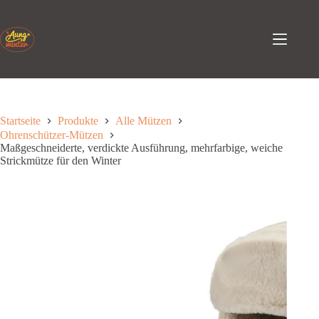
Zum
Inhalt
springen
Startseite
Produkte
Alle Mützen
Ohrenschützer-Mützen
Maßgeschneiderte, verdickte Ausführung, mehrfarbige, weiche
Strickmütze für den Winter