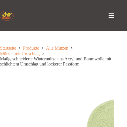
Zum
Inhalt
springen
Startseite
Produkte
Alle Mützen
Mützen mit Umschlag
Maßgeschneiderte Wintermütze aus Acryl und Baumwolle mit
schlichtem Umschlag und lockerer Passform