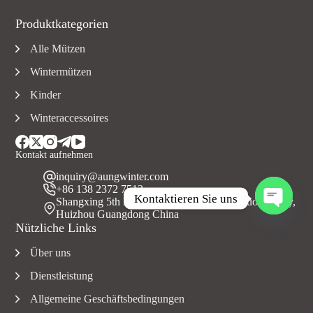
Produktkategorien
Alle Mützen
Wintermützen
Kinder
Winteraccessoires
Kontakt aufnehmen
inquiry@aungwinter.com
+86 138 2372 7513
Kontaktieren Sie uns
Shangxing 5th Road, Yuanzhou Town, Boluo County,
Huizhou Guangdong China
O
Nützliche Links
f
f
Über uns
e
n
Dienstleistung
e
C
Allgemeine Geschäftsbedingungen
h