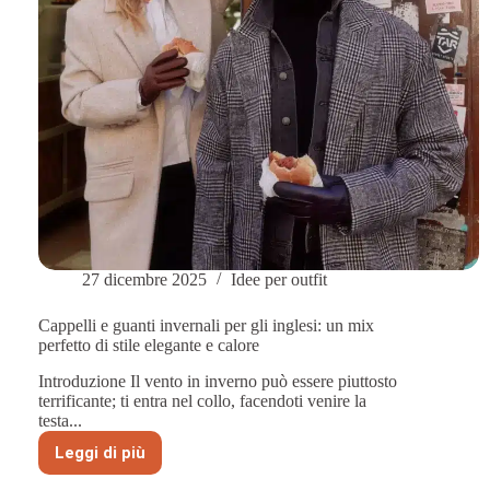
viso
in
inverno
27 dicembre 2025
Idee per outfit
Cappelli e guanti invernali per gli inglesi: un mix
perfetto di stile elegante e calore
Introduzione Il vento in inverno può essere piuttosto
terrificante; ti entra nel collo, facendoti venire la
testa...
Leggi di più
Cappelli
e