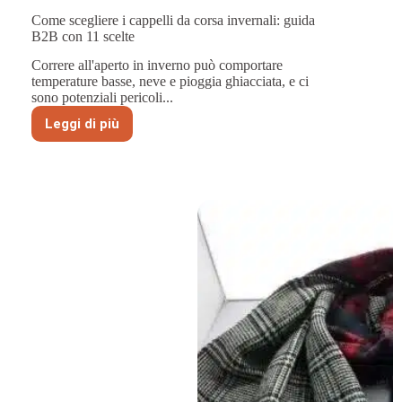
Come scegliere i cappelli da corsa invernali: guida
B2B con 11 scelte
Correre all'aperto in inverno può comportare
temperature basse, neve e pioggia ghiacciata, e ci
sono potenziali pericoli...
Leggi di più
Come
scegliere
i
cappelli
da
corsa
invernali:
guida
B2B
con
11
scelte