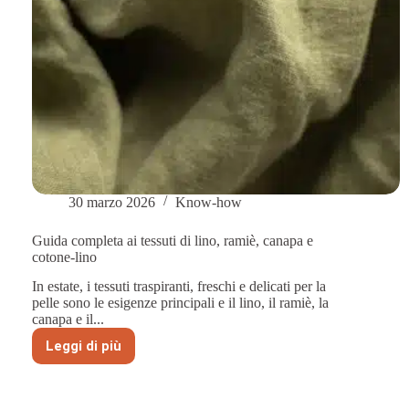
30 marzo 2026
Know-how
Guida completa ai tessuti di lino, ramiè, canapa e
cotone-lino
In estate, i tessuti traspiranti, freschi e delicati per la
pelle sono le esigenze principali e il lino, il ramiè, la
canapa e il...
Leggi di più
Guida
completa
ai
tessuti