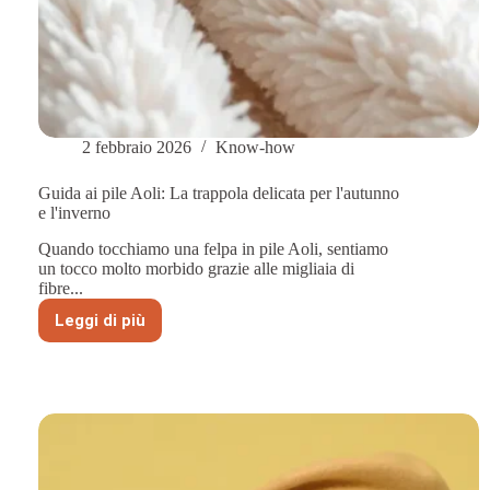
2 febbraio 2026
Know-how
Guida ai pile Aoli: La trappola delicata per l'autunno
e l'inverno
Quando tocchiamo una felpa in pile Aoli, sentiamo
un tocco molto morbido grazie alle migliaia di
fibre...
Leggi di più
Guida
ai
pile
Aoli:
La
trappola
delicata
per
l'autunno