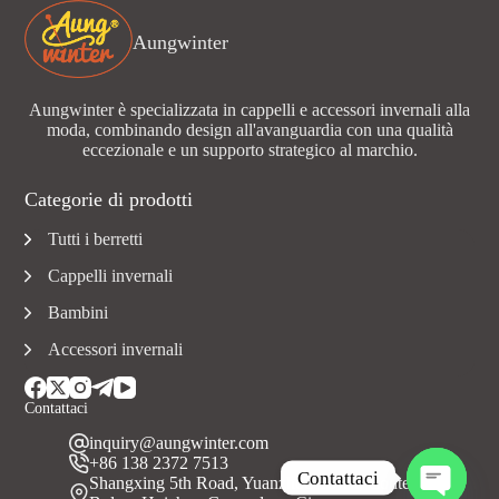
Aungwinter
Aungwinter è specializzata in cappelli e accessori invernali alla
moda, combinando design all'avanguardia con una qualità
eccezionale e un supporto strategico al marchio.
Categorie di prodotti
Tutti i berretti
Cappelli invernali
Bambini
Accessori invernali
Contattaci
inquiry@aungwinter.com
+86 138 2372 7513
Contattaci
Shangxing 5th Road, Yuanzhou Town, Contea di