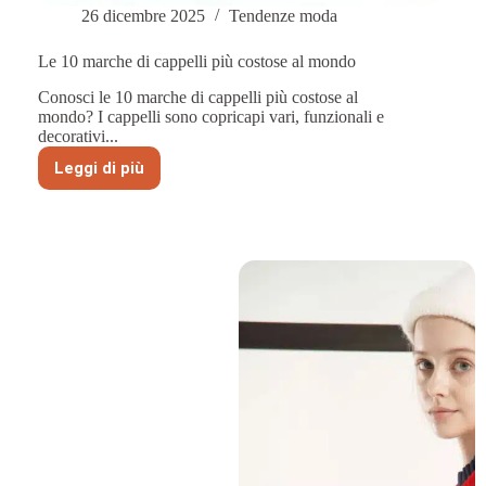
26 dicembre 2025
Tendenze moda
Le 10 marche di cappelli più costose al mondo
Conosci le 10 marche di cappelli più costose al
mondo? I cappelli sono copricapi vari, funzionali e
decorativi...
Leggi di più
Le
10
marche
di
cappelli
più
costose
al
mondo