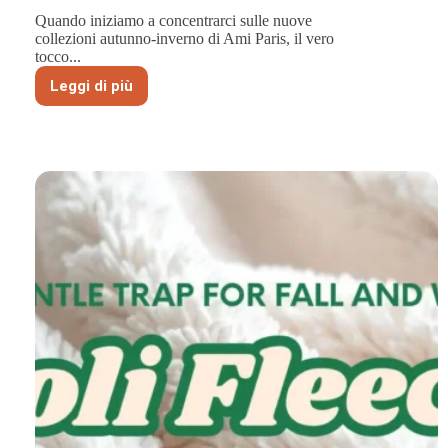
Quando iniziamo a concentrarci sulle nuove
collezioni autunno-inverno di Ami Paris, il vero
tocco...
Leggi di più
Ispirazioni
da
Ami
Paris:
Definire
il
lusso
accessibile
con
un
cappello
a
maglia
invernale