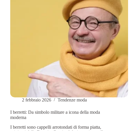
e
l'inverno
2 febbraio 2026
Tendenze moda
I berretti: Da simbolo militare a icona della moda
moderna
I berretti sono cappelli arrotondati di forma piatta,