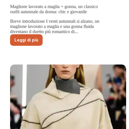
Maglione lavorato a maglia + gonna, un classico
outfit autunnale da donna: chic e giovanile
Breve introduzione I venti autunnali si alzano, un
maglione lavorato a maglia e una gonna fluida
diventano il duetto più romantico di...
Leggi di più
Maglione
lavorato
a
maglia
+
gonna,
un
classico
outfit
autunnale
da
donna:
chic
e
giovanile