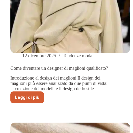
12 dicembre 2025
Tendenze moda
Come diventare un designer di maglioni qualificato?
Introduzione al design dei maglioni Il design dei
maglioni può essere analizzato da due punti di vista:
la creazione dei modelli e il design dello stile.
Leggi di più
Come
diventare
un
designer
di
maglioni
qualificato?