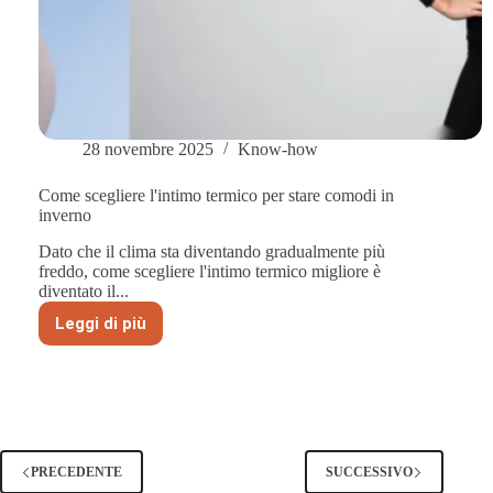
28 novembre 2025
Know-how
Come scegliere l'intimo termico per stare comodi in
inverno
Dato che il clima sta diventando gradualmente più
freddo, come scegliere l'intimo termico migliore è
diventato il...
Leggi di più
Come
scegliere
l'intimo
termico
per
stare
comodi
in
PRECEDENTE
SUCCESSIVO
inverno