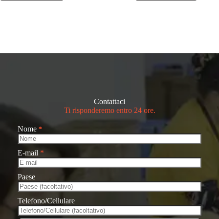
Contattaci
Ti risponderemo entro 24 ore.
Nome
*
E-mail
*
Paese
Telefono/Cellulare