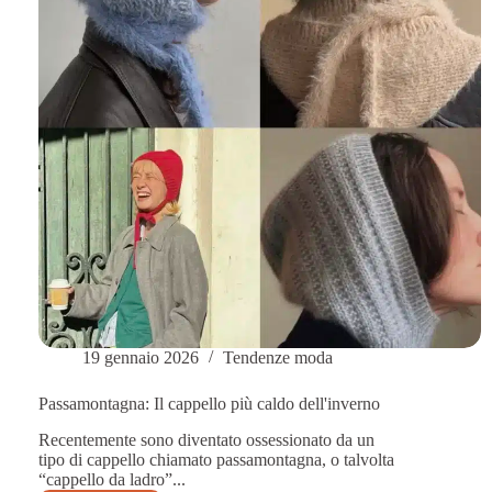
fluorescente
19 gennaio 2026
Tendenze moda
Passamontagna: Il cappello più caldo dell'inverno
Recentemente sono diventato ossessionato da un
tipo di cappello chiamato passamontagna, o talvolta
“cappello da ladro”...