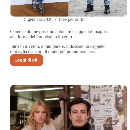
15 gennaio 2026
Idee per outfit
Come le donne possono abbinare i cappelli di maglia
alla forma del loro viso in inverno
Intro In inverno, a mio parere, indossare un cappello
di maglia è ancora il modo più premuroso per...
Leggi di più
Come
le
donne
possono
abbinare
i
cappelli
di
maglia
alla
forma
del
loro