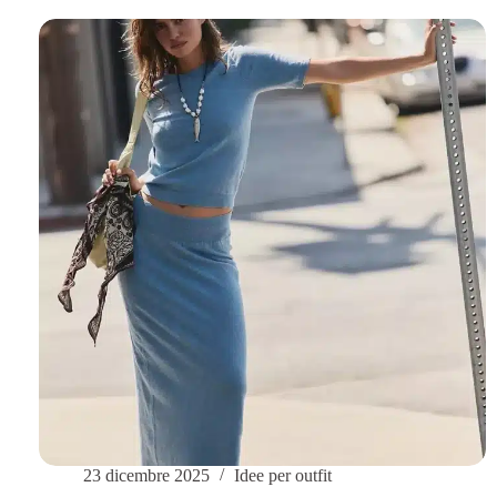
berretto:
una
guida
allo
stile
per
uomini
e
donne
23 dicembre 2025
Idee per outfit