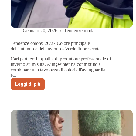
Gennaio 20, 2026
Tendenze moda
Tendenze colore: 26/27 Colore principale
dell'autunno e dell'inverno - Verde fluorescente
Cari partner: In qualità di produttore professionale di
inverno su misura, Aungwinter ha contribuito a
combinare una tavolozza di colori all'avanguardia
e...
Leggi di più
Tendenze
colore:
26/27
Colore
principale
dell'autunno
e
dell'inverno
-
Verde