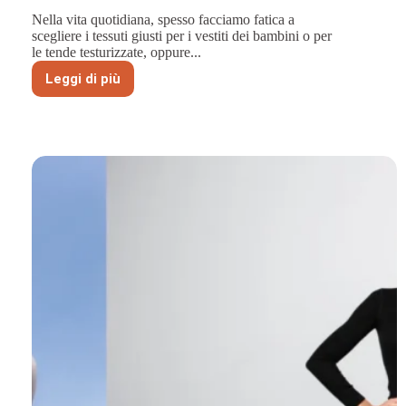
Nella vita quotidiana, spesso facciamo fatica a
scegliere i tessuti giusti per i vestiti dei bambini o per
le tende testurizzate, oppure...
Leggi di più
Velluto
di
cotone
o
ciniglia:
una
guida
dettagliata
ai
tessuti