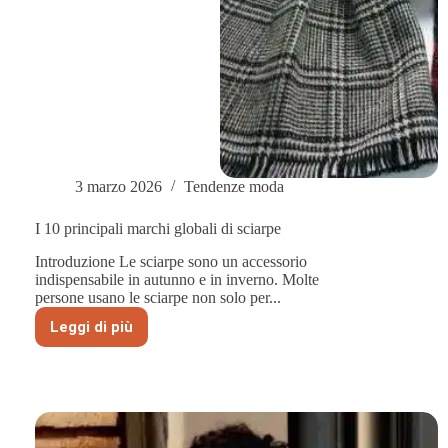
3 marzo 2026
Tendenze moda
I 10 principali marchi globali di sciarpe
Introduzione Le sciarpe sono un accessorio
indispensabile in autunno e in inverno. Molte
persone usano le sciarpe non solo per...
Leggi di più
I
10
principali
marchi
globali
di
sciarpe