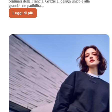
originari della Francia. Grazie al design unico e alla
grande compatibilità...
Leggi di più
I
berretti:
Da
simbolo
militare
a
icona
della
moda
moderna