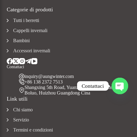
Categorie di prodotti
Tutti i berretti
Cappelli invernali
Bambini
Accessori invernali
Contattaci
inquiry@aungwinter.com
+86 138 2372 7513
Contattaci
Shangxing 5th Road, Yuanzhou Town, Contea di
Boluo, Huizhou Guangdong Cina
A
Link utili
p
r
Chi siamo
i
c
Servizio
h
a
Termini e condizioni
t