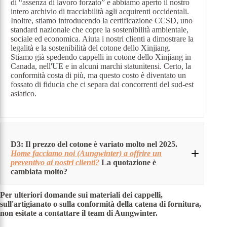
di “assenza di lavoro forzato” e abbiamo aperto il nostro
intero archivio di tracciabilità agli acquirenti occidentali.
Inoltre, stiamo introducendo la certificazione CCSD, uno
standard nazionale che copre la sostenibilità ambientale,
sociale ed economica. Aiuta i nostri clienti a dimostrare la
legalità e la sostenibilità del cotone dello Xinjiang.
Stiamo già spedendo cappelli in cotone dello Xinjiang in
Canada, nell'UE e in alcuni marchi statunitensi. Certo, la
conformità costa di più, ma questo costo è diventato un
fossato di fiducia che ci separa dai concorrenti del sud-est
asiatico.
D3: Il prezzo del cotone è variato molto nel 2025.
H
ome facciamo noi (Aungwinter) a offrire un
preventivo ai nostri clienti?
La quotazione è
cambiata molto?
Per ulteriori domande sui materiali dei cappelli,
A:
sull'artigianato o sulla conformità della catena di fornitura,
non esitate a contattare il team di Aungwinter.