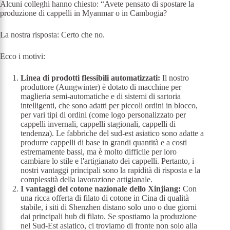
Alcuni colleghi hanno chiesto: “Avete pensato di spostare la
produzione di cappelli in Myanmar o in Cambogia?
La nostra risposta: Certo che no.
Ecco i motivi:
Linea di prodotti flessibili automatizzati:
Il nostro
produttore (Aungwinter) è dotato di macchine per
maglieria semi-automatiche e di sistemi di sartoria
intelligenti, che sono adatti per piccoli ordini in blocco,
per vari tipi di ordini (come logo personalizzato per
cappelli invernali, cappelli stagionali, cappelli di
tendenza). Le fabbriche del sud-est asiatico sono adatte a
produrre cappelli di base in grandi quantità e a costi
estremamente bassi, ma è molto difficile per loro
cambiare lo stile e l'artigianato dei cappelli. Pertanto, i
nostri vantaggi principali sono la rapidità di risposta e la
complessità della lavorazione artigianale.
I vantaggi del cotone nazionale dello Xinjiang:
Con
una ricca offerta di filato di cotone in Cina di qualità
stabile, i siti di Shenzhen distano solo uno o due giorni
dai principali hub di filato. Se spostiamo la produzione
nel Sud-Est asiatico, ci troviamo di fronte non solo alla