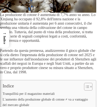
La produzione di cotone è aumentata di 7,7% anno su anno. Lo
Xinjiang ha occupato il 92,8% dell'intera nazione e la
produzione unitaria è aumentata per 6 anni consecutivi, il che
sembra una vittoria della coltivazione del cotone in campo
agricolo. Tuttavia, dal punto di vista della produzione, si tratta
→
di una serie di segnali complessi legati a costi, conformità,
Indice
concorrenza e opportunità.
Partendo da questa premessa, analizzeremo il gioco globale che
si cela dietro l'impennata della produzione di cotone nel 2025 e
le sue influenze dall'inondazione dei produttori di Shenzhen agli
scaffali dei negozi in Europa e negli Stati Uniti, a partire da un
vero e proprio produttore cinese su misura situato a Shenzhen,
in Cina, dal 1998.
Indice
Tranquillità per il magazzino materiali
L'aumento della produzione globale di cotone ≠ va a vantaggio
del mercato globale