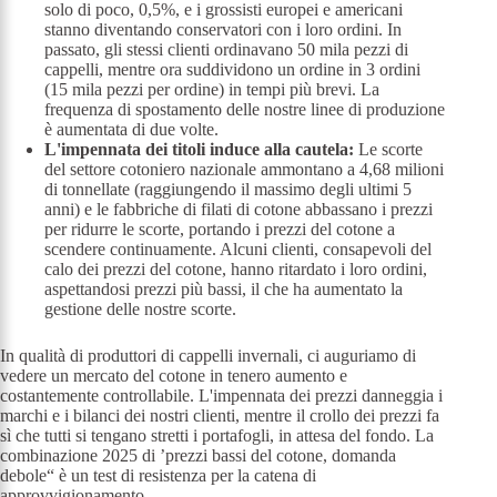
solo di poco, 0,5%, e i grossisti europei e americani
stanno diventando conservatori con i loro ordini. In
passato, gli stessi clienti ordinavano 50 mila pezzi di
cappelli, mentre ora suddividono un ordine in 3 ordini
(15 mila pezzi per ordine) in tempi più brevi. La
frequenza di spostamento delle nostre linee di produzione
è aumentata di due volte.
L'impennata dei titoli induce alla cautela:
Le scorte
del settore cotoniero nazionale ammontano a 4,68 milioni
di tonnellate (raggiungendo il massimo degli ultimi 5
anni) e le fabbriche di filati di cotone abbassano i prezzi
per ridurre le scorte, portando i prezzi del cotone a
scendere continuamente. Alcuni clienti, consapevoli del
calo dei prezzi del cotone, hanno ritardato i loro ordini,
aspettandosi prezzi più bassi, il che ha aumentato la
gestione delle nostre scorte.
In qualità di produttori di cappelli invernali, ci auguriamo di
vedere un mercato del cotone in tenero aumento e
costantemente controllabile. L'impennata dei prezzi danneggia i
marchi e i bilanci dei nostri clienti, mentre il crollo dei prezzi fa
sì che tutti si tengano stretti i portafogli, in attesa del fondo. La
combinazione 2025 di ’prezzi bassi del cotone, domanda
debole“ è un test di resistenza per la catena di
approvvigionamento.