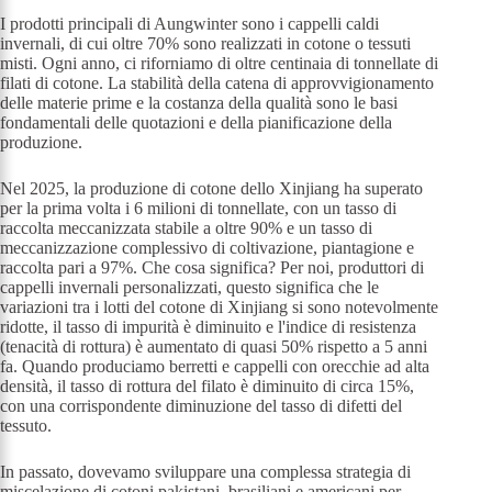
I prodotti principali di Aungwinter sono i cappelli caldi
invernali, di cui oltre 70% sono realizzati in cotone o tessuti
misti. Ogni anno, ci riforniamo di oltre centinaia di tonnellate di
filati di cotone. La stabilità della catena di approvvigionamento
delle materie prime e la costanza della qualità sono le basi
fondamentali delle quotazioni e della pianificazione della
produzione.
Nel 2025, la produzione di cotone dello Xinjiang ha superato
per la prima volta i 6 milioni di tonnellate, con un tasso di
raccolta meccanizzata stabile a oltre 90% e un tasso di
meccanizzazione complessivo di coltivazione, piantagione e
raccolta pari a 97%. Che cosa significa? Per noi, produttori di
cappelli invernali personalizzati, questo significa che le
variazioni tra i lotti del cotone di Xinjiang si sono notevolmente
ridotte, il tasso di impurità è diminuito e l'indice di resistenza
(tenacità di rottura) è aumentato di quasi 50% rispetto a 5 anni
fa. Quando produciamo berretti e cappelli con orecchie ad alta
densità, il tasso di rottura del filato è diminuito di circa 15%,
con una corrispondente diminuzione del tasso di difetti del
tessuto.
In passato, dovevamo sviluppare una complessa strategia di
miscelazione di cotoni pakistani, brasiliani e americani per