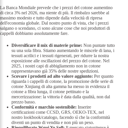
La Banca Mondiale prevede che i prezzi del cotone aumentino
di circa 3% nel 2026, ma niente di più. Il rimbalzo sarebbe al
massimo modesto e tutto dipende dalla velocità di ripresa
dell'economia globale. Dal nostro punto di vista, che i prezzi
salgano o scendano, ci sono alcune cose che noi produttori di
cappelli dobbiamo assolutamente fare.
Diversificare il mix di materie prime:
Non puntate tutto
su una sola fibra. Stiamo aumentando le miscele di lana, i
tessuti acrilici e i tessuti rigenerati, per ridurre la nostra
esposizione alle oscillazioni del prezzo del cotone. Nel
2025, i nostri capi di abbigliamento non in cotone
rappresentavano già 35% delle nostre spedizioni.
Scovare i prodotti ad alto valore aggiunto:
Per quanto
riguarda i cappelli di cotone, la promozione delle serie di
cotone Xinjiang di alta gamma ha messo in evidenza il
cotone a fibra lunga, il cotone pettinato e la
mercerizzazione: la vittoria è data dalla qualità, non dal
prezzo basso.
Conformità e marchio sostenibile:
Inserire
certificazioni come CCSD, GRS, OEKO-TEX, nel
nostro lookbook/catalogo, facendo sì che la conformità
diventi un punto di vendita e non più un peso.
Riequilibrato
W
qui
Y
o
S
ell
:
Il mercato statunitense è