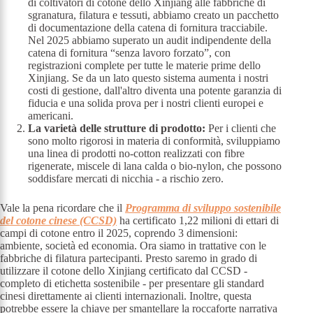
di coltivatori di cotone dello Xinjiang alle fabbriche di
sgranatura, filatura e tessuti, abbiamo creato un pacchetto
di documentazione della catena di fornitura tracciabile.
Nel 2025 abbiamo superato un audit indipendente della
catena di fornitura “senza lavoro forzato”, con
registrazioni complete per tutte le materie prime dello
Xinjiang. Se da un lato questo sistema aumenta i nostri
costi di gestione, dall'altro diventa una potente garanzia di
fiducia e una solida prova per i nostri clienti europei e
americani.
La varietà delle strutture di prodotto:
Per i clienti che
sono molto rigorosi in materia di conformità, sviluppiamo
una linea di prodotti no-cotton realizzati con fibre
rigenerate, miscele di lana calda o bio-nylon, che possono
soddisfare mercati di nicchia - a rischio zero.
Vale la pena ricordare che il
Programma di sviluppo sostenibile
del cotone cinese (CCSD)
ha certificato 1,22 milioni di ettari di
campi di cotone entro il 2025, coprendo 3 dimensioni:
ambiente, società ed economia. Ora siamo in trattative con le
fabbriche di filatura partecipanti. Presto saremo in grado di
utilizzare il cotone dello Xinjiang certificato dal CCSD -
completo di etichetta sostenibile - per presentare gli standard
cinesi direttamente ai clienti internazionali. Inoltre, questa
potrebbe essere la chiave per smantellare la roccaforte narrativa