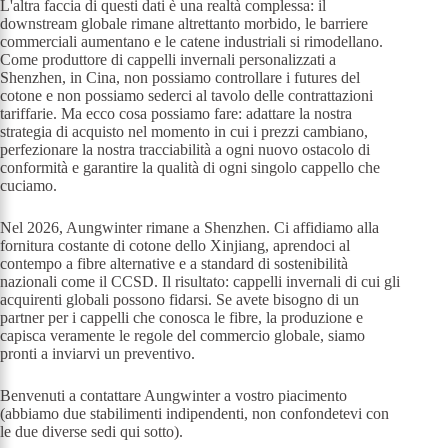
L'altra faccia di questi dati è una realtà complessa: il
downstream globale rimane altrettanto morbido, le barriere
commerciali aumentano e le catene industriali si rimodellano.
Come produttore di cappelli invernali personalizzati a
Shenzhen, in Cina, non possiamo controllare i futures del
cotone e non possiamo sederci al tavolo delle contrattazioni
tariffarie. Ma ecco cosa possiamo fare: adattare la nostra
strategia di acquisto nel momento in cui i prezzi cambiano,
perfezionare la nostra tracciabilità a ogni nuovo ostacolo di
conformità e garantire la qualità di ogni singolo cappello che
cuciamo.
Nel 2026, Aungwinter rimane a Shenzhen. Ci affidiamo alla
fornitura costante di cotone dello Xinjiang, aprendoci al
contempo a fibre alternative e a standard di sostenibilità
nazionali come il CCSD. Il risultato: cappelli invernali di cui gli
acquirenti globali possono fidarsi. Se avete bisogno di un
partner per i cappelli che conosca le fibre, la produzione e
capisca veramente le regole del commercio globale, siamo
pronti a inviarvi un preventivo.
Benvenuti a contattare Aungwinter a vostro piacimento
(abbiamo due stabilimenti indipendenti, non confondetevi con
le due diverse sedi qui sotto).