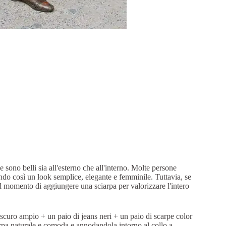
 sono belli sia all'esterno che all'interno. Molte persone
ndo così un look semplice, elegante e femminile. Tuttavia, se
 il momento di aggiungere una sciarpa per valorizzare l'intero
scuro ampio + un paio di jeans neri + un paio di scarpe color
arpa naturale e comoda e annodandola intorno al collo a