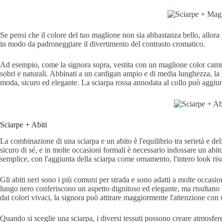
Se pensi che il colore del tuo maglione non sia abbastanza bello, allora
in modo da padroneggiare il divertimento del contrasto cromatico.
Ad esempio, come la signora sopra, vestita con un maglione color camme
sobri e naturali. Abbinati a un cardigan ampio e di media lunghezza, la li
moda, sicuro ed elegante. La sciarpa rossa annodata al collo può aggiung
Sciarpe + Abiti
La combinazione di una sciarpa e un abito è l'equilibrio tra serietà e del
sicuro di sé, e in molte occasioni formali è necessario indossare un abito 
semplice, con l'aggiunta della sciarpa come ornamento, l'intero look ris
Gli abiti neri sono i più comuni per strada e sono adatti a molte occasi
lungo nero conferiscono un aspetto dignitoso ed elegante, ma risultan
dai colori vivaci, la signora può attirare maggiormente l'attenzione con 
Quando si sceglie una sciarpa, i diversi tessuti possono creare atmosfere