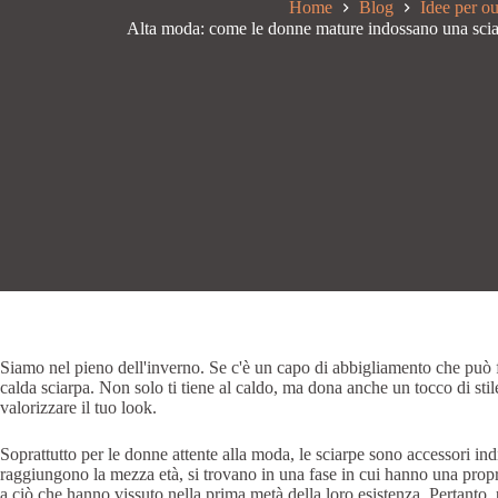
Home
Blog
Idee per ou
Alta moda: come le donne mature indossano una scia
Siamo nel pieno dell'inverno. Se c'è un capo di abbigliamento che può fa
calda sciarpa. Non solo ti tiene al caldo, ma dona anche un tocco di stile a
valorizzare il tuo look.
Soprattutto per le donne attente alla moda, le sciarpe sono accessori in
raggiungono la mezza età, si trovano in una fase in cui hanno una propr
a ciò che hanno vissuto nella prima metà della loro esistenza. Pertanto