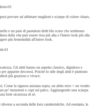
 puoi provare ad abbinare maglioni e sciarpe di colore chiaro,
llo e un paio di pantaloni dritti blu scuro che sembrano
nea della vita può essere resa più alta e l'intero look più alla
ere più femminilità all'intero look.
icatezza. Gli abiti hanno un aspetto classico, dignitoso e
per apparire decorosi. Poiché lo stile degli abiti è piuttosto
ulterà più grazioso e vivace.
oni. Come la signora anziana sopra, un abito nero + un vestito
o un po' monotoni e cupi sul palco. Aggiungendo una sciarpa
una forte sicurezza di sé.
 diverse a seconda delle loro caratteristiche. Ad esempio, le