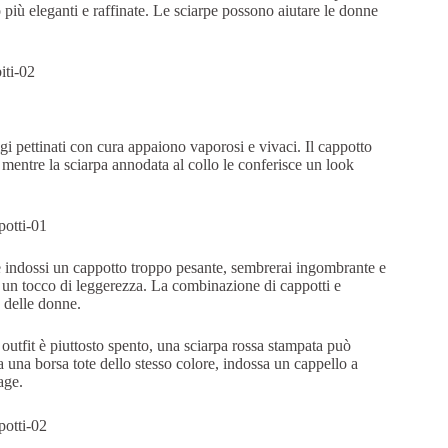
più eleganti e raffinate. Le sciarpe possono aiutare le donne
igi pettinati con cura appaiono vaporosi e vivaci. Il cappotto
 mentre la sciarpa annodata al collo le conferisce un look
Se indossi un cappotto troppo pesante, sembrerai ingombrante e
re un tocco di leggerezza. La combinazione di cappotti e
o delle donne.
 outfit è piuttosto spento, una sciarpa rossa stampata può
a una borsa tote dello stesso colore, indossa un cappello a
age.