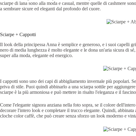
sciarpe di lana sono alla moda e casual, mentre quelle di cashmere sono 
a sembrare sicure ed eleganti dal profondo del cuore.
Sciarpe + Cappotti
Il look della principessa Anna è semplice e generoso, e i suoi capelli gr
nero di media lunghezza è molto elegante e le dona un'aria sicura di sé,
super alla moda, elegante ed energico.
I cappotti sono uno dei capi di abbigliamento invernale più popolari. 
priva di stile. Puoi quindi abbinarlo a una sciarpa sottile per aggiunge
sciarpe è la più armoniosa e può mettere in risalto l'eleganza e il fascin
Come l'elegante signora anziana nella foto sopra, se il colore dell'intero
decorare l'intero look e completare il trucco elegante. Quindi, abbinata 
cloche color caffè, che può creare senza sforzo un look moderno e vint