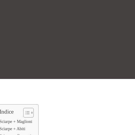
Indice
Sciarpe + Maglioni
Sciarpe + Abiti