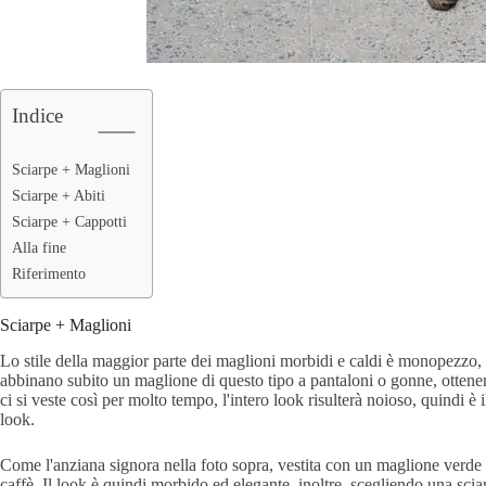
Indice
Sciarpe + Maglioni
Sciarpe + Abiti
Sciarpe + Cappotti
Alla fine
Riferimento
Sciarpe + Maglioni
Lo stile della maggior parte dei maglioni morbidi e caldi è monopezzo, e
abbinano subito un maglione di questo tipo a pantaloni o gonne, ottene
ci si veste così per molto tempo, l'intero look risulterà noioso, quindi è
look.
Come l'anziana signora nella foto sopra, vestita con un maglione verde 
caffè. Il look è quindi morbido ed elegante, inoltre, scegliendo una sci