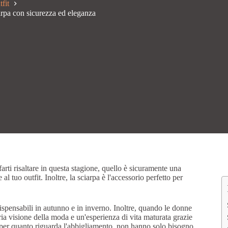
tfit
rpa con sicurezza ed eleganza
rti risaltare in questa stagione, quello è sicuramente una
l tuo outfit. Inoltre, la sciarpa è l'accessorio perfetto per
dispensabili in autunno e in inverno. Inoltre, quando le donne
ia visione della moda e un'esperienza di vita maturata grazie
, per quanto riguarda l'abbigliamento, non hanno solo bisogno