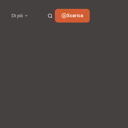
Scarica
i
Di più