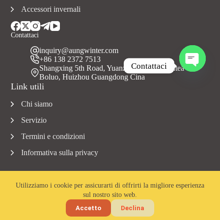
Accessori invernali
Contattaci
inquiry@aungwinter.com
+86 138 2372 7513
Contattaci
Shangxing 5th Road, Yuanzhou Town, Contea di
Boluo, Huizhou Guangdong Cina
A
Link utili
p
r
Chi siamo
i
c
Servizio
h
a
Termini e condizioni
t
Informativa sulla privacy
y
Utilizziamo i cookie per assicurarti di offrirti la migliore esperienza
sul nostro sito web.
Copyright © 2023 Aungwinter tutti i diritti riservati.
Accetto
Declina
Home