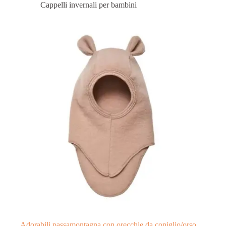
Cappelli invernali per bambini
Adorabili passamontagna con orecchie da coniglio/orso