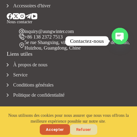
Accessoires d'hiver
Nous contacter
inquiry@aungwinter.com
+86 138 2372 7513
Contactez-nous
5e rue Shangxing, ville de Yuanzhou, comté de Boluo,
Huizhou, Guangdong, Chine
O
Liens utiles
u
v
À propos de nous
r
i
Service
r
c
Conditions générales
h
Politique de confidentialité
a
t
y
Nous utilisons des cookies pour nous assurer que nous vous offrons la
meilleure expérience possible sur notre site.
Copyright © 2023 Aungwinter tous droits réservés.
Accepter
Refuser
Accueil