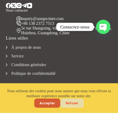
Nous contacter
inquiry@aungwinter.com
+86 138 2372 7513
Contactez-nous
5e rue Shangxing, ville de Yuanzhou, comté de Boluo,
Huizhou, Guangdong, Chine
O
Liens utiles
u
v
À propos de nous
r
i
Service
r
c
Conditions générales
h
Politique de confidentialité
a
t
y
Nous utilisons des cookies pour nous assurer que nous vous offrons la
meilleure expérience possible sur notre site.
Copyright © 2023 Aungwinter tous droits réservés.
Accepter
Refuser
Accueil
Courriel