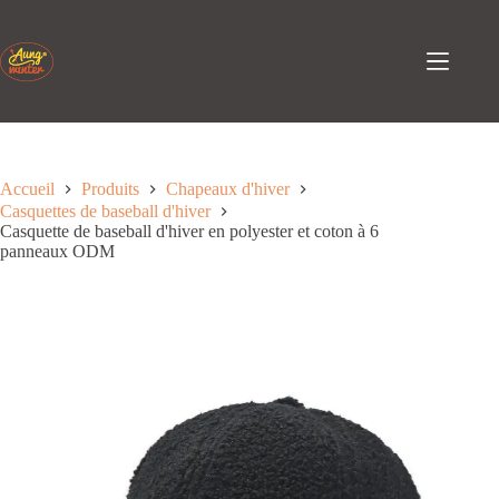
Passer
au
contenu
Accueil
Produits
Chapeaux d'hiver
Casquettes de baseball d'hiver
Casquette de baseball d'hiver en polyester et coton à 6
panneaux ODM