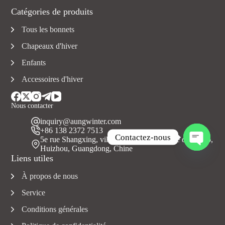
Catégories de produits
Tous les bonnets
Chapeaux d'hiver
Enfants
Accessoires d'hiver
Nous contacter
inquiry@aungwinter.com
+86 138 2372 7513
Contactez-nous
5e rue Shangxing, ville de Yuanzhou, comté de Boluo,
Huizhou, Guangdong, Chine
O
Liens utiles
u
v
À propos de nous
r
i
Service
r
c
Conditions générales
h