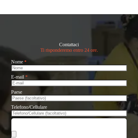
Contattaci
Ti risponderemo entro 24 ore.
Nome
*
E-mail
*
Paese
Telefono/Cellulare
Scegli i file