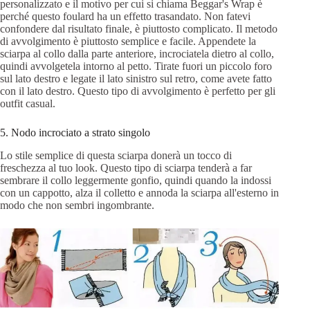
personalizzato e il motivo per cui si chiama Beggar's Wrap è
perché questo foulard ha un effetto trasandato. Non fatevi
confondere dal risultato finale, è piuttosto complicato. Il metodo
di avvolgimento è piuttosto semplice e facile. Appendete la
sciarpa al collo dalla parte anteriore, incrociatela dietro al collo,
quindi avvolgetela intorno al petto. Tirate fuori un piccolo foro
sul lato destro e legate il lato sinistro sul retro, come avete fatto
con il lato destro. Questo tipo di avvolgimento è perfetto per gli
outfit casual.
5. Nodo incrociato a strato singolo
Lo stile semplice di questa sciarpa donerà un tocco di
freschezza al tuo look. Questo tipo di sciarpa tenderà a far
sembrare il collo leggermente gonfio, quindi quando la indossi
con un cappotto, alza il colletto e annoda la sciarpa all'esterno in
modo che non sembri ingombrante.