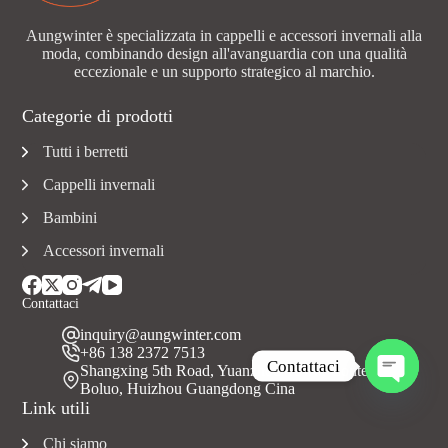
Aungwinter è specializzata in cappelli e accessori invernali alla
moda, combinando design all'avanguardia con una qualità
eccezionale e un supporto strategico al marchio.
Categorie di prodotti
Tutti i berretti
Cappelli invernali
Bambini
Accessori invernali
Contattaci
inquiry@aungwinter.com
+86 138 2372 7513
Contattaci
Shangxing 5th Road, Yuanzhou Town, Contea di
Boluo, Huizhou Guangdong Cina
A
Link utili
p
r
Chi siamo