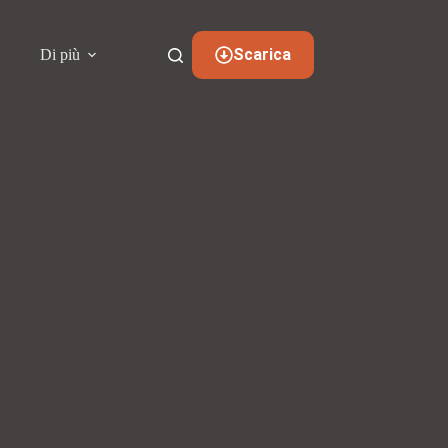
Scarica
i
Di più