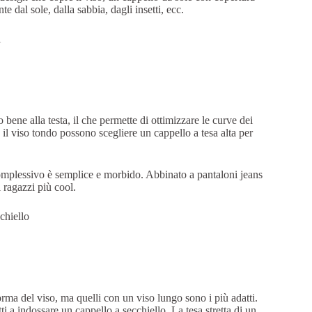
 dal sole, dalla sabbia, dagli insetti, ecc.
o bene alla testa, il che permette di ottimizzare le curve dei
 il viso tondo possono scegliere un cappello a tesa alta per
complessivo è semplice e morbido. Abbinato a pantaloni jeans
i ragazzi più cool.
forma del viso, ma quelli con un viso lungo sono i più adatti.
i a indossare un cappello a secchiello. La tesa stretta di un