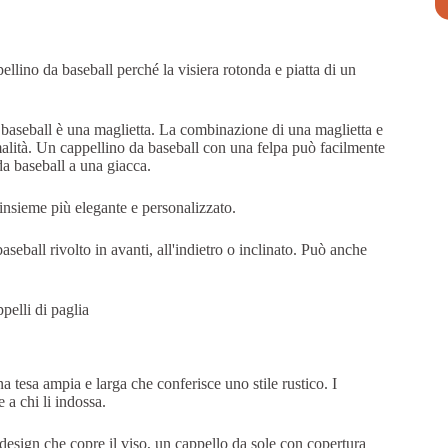
ellino da baseball perché la visiera rotonda e piatta di un
baseball è una maglietta. La combinazione di una maglietta e
malità. Un cappellino da baseball con una felpa può facilmente
da baseball a una giacca.
'insieme più elegante e personalizzato.
eball rivolto in avanti, all'indietro o inclinato. Può anche
a tesa ampia e larga che conferisce uno stile rustico. I
 a chi li indossa.
design che copre il viso, un cappello da sole con copertura