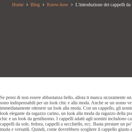
Home
Blog
Know-how
L'introduzione dei cappelli da
Se pensi di non essere abbastanza bello, allora ti manca sicuramente un 
sono indispensabili per un look chic e alla moda. Anche se un uomo v
immediatamente ottenere un look alla moda. Con un cappello, gli uomin
look elegante da ragazzo carino, un look alla moda da ragazzo della po
chic e un look da gentiluomo. I cappelli adatti agli uomini includono cappe
cappelli da sole, fedora, cappelli a secchiello, ecc. Basta prestare un po
moda e versatili. Quindi, come dovrebbero scegliere il cappello giust