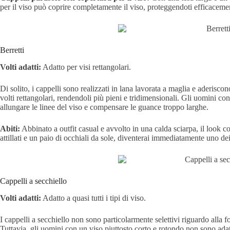
per il viso può coprire completamente il viso, proteggendoti efficacemente
Berretti
Volti adatti:
Adatto per visi rettangolari.
Di solito, i cappelli sono realizzati in lana lavorata a maglia e aderiscon
volti rettangolari, rendendoli più pieni e tridimensionali. Gli uomini con
allungare le linee del viso e compensare le guance troppo larghe.
Abiti:
Abbinato a outfit casual e avvolto in una calda sciarpa, il look 
attillati e un paio di occhiali da sole, diventerai immediatamente uno de
Cappelli a secchiello
Volti adatti:
Adatto a quasi tutti i tipi di viso.
I cappelli a secchiello non sono particolarmente selettivi riguardo alla 
Tuttavia, gli uomini con un viso piuttosto corto e rotondo non sono adatt