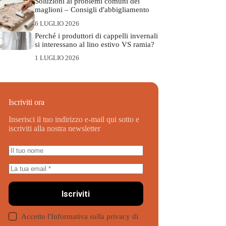
Soluzioni ai problemi comuni dei
maglioni – Consigli d'abbigliamento
6 LUGLIO 2026
Perché i produttori di cappelli invernali
si interessano al lino estivo VS ramia?
1 LUGLIO 2026
Iscriviti ora
Inserisci il tuo indirizzo e-mail qui sotto e
iscriviti alla nostra newsletter
Iscriviti
Accetto l'Informativa sulla privacy di