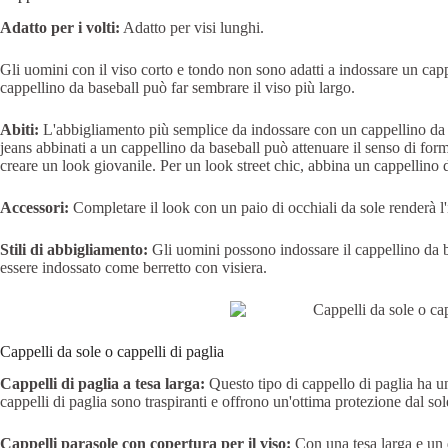
Adatto per i volti:
Adatto per visi lunghi.
Gli uomini con il viso corto e tondo non sono adatti a indossare un capp
cappellino da baseball può far sembrare il viso più largo.
Abiti:
L'abbigliamento più semplice da indossare con un cappellino da 
jeans abbinati a un cappellino da baseball può attenuare il senso di for
creare un look giovanile. Per un look street chic, abbina un cappellino 
Accessori:
Completare il look con un paio di occhiali da sole renderà l
Stili di abbigliamento:
Gli uomini possono indossare il cappellino da bas
essere indossato come berretto con visiera.
Cappelli da sole o cappelli di paglia
Cappelli di paglia a tesa larga:
Questo tipo di cappello di paglia ha un
cappelli di paglia sono traspiranti e offrono un'ottima protezione dal sole
Cappelli parasole con copertura per il viso:
Con una tesa larga e un 