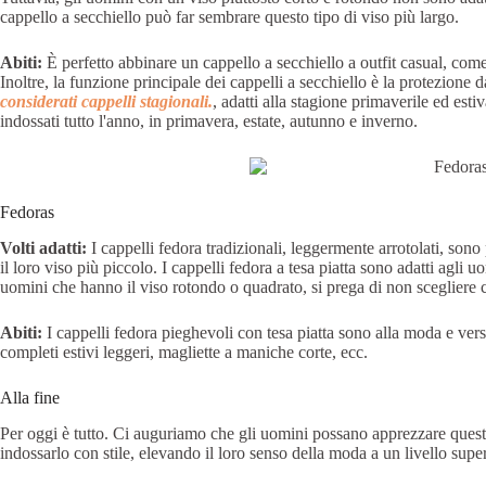
cappello a secchiello può far sembrare questo tipo di viso più largo.
Abiti:
È perfetto abbinare un cappello a secchiello a outfit casual, com
Inoltre, la funzione principale dei cappelli a secchiello è la protezione 
considerati cappelli stagionali.
, adatti alla stagione primaverile ed estiv
indossati tutto l'anno, in primavera, estate, autunno e inverno.
Fedoras
Volti adatti:
I cappelli fedora tradizionali, leggermente arrotolati, sono
il loro viso più piccolo. I cappelli fedora a tesa piatta sono adatti agli u
uomini che hanno il viso rotondo o quadrato, si prega di non scegliere ca
Abiti:
I cappelli fedora pieghevoli con tesa piatta sono alla moda e versa
completi estivi leggeri, magliette a maniche corte, ecc.
Alla fine
Per oggi è tutto. Ci auguriamo che gli uomini possano apprezzare questo
indossarlo con stile, elevando il loro senso della moda a un livello super