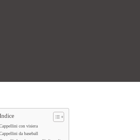
Indice
Cappellini con visiera
Cappellini da baseball