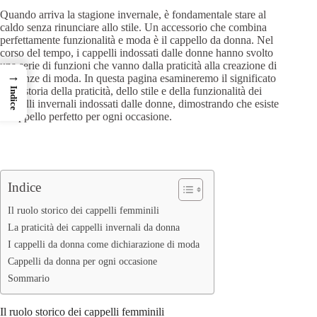
Quando arriva la stagione invernale, è fondamentale stare al
caldo senza rinunciare allo stile. Un accessorio che combina
perfettamente funzionalità e moda è il cappello da donna. Nel
corso del tempo, i cappelli indossati dalle donne hanno svolto
una serie di funzioni che vanno dalla praticità alla creazione di
→
tendenze di moda. In questa pagina esamineremo il significato
della storia della praticità, dello stile e della funzionalità dei
Indice
cappelli invernali indossati dalle donne, dimostrando che esiste
il cappello perfetto per ogni occasione.
Indice
Il ruolo storico dei cappelli femminili
La praticità dei cappelli invernali da donna
I cappelli da donna come dichiarazione di moda
Cappelli da donna per ogni occasione
Sommario
Il ruolo storico dei cappelli femminili