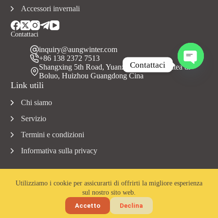
Accessori invernali
Contattaci
inquiry@aungwinter.com
+86 138 2372 7513
Contattaci
Shangxing 5th Road, Yuanzhou Town, Contea di
Boluo, Huizhou Guangdong Cina
A
Link utili
p
r
Chi siamo
i
c
Servizio
h
a
Termini e condizioni
t
Informativa sulla privacy
y
Utilizziamo i cookie per assicurarti di offrirti la migliore esperienza
sul nostro sito web.
Copyright © 2023 Aungwinter tutti i diritti riservati.
Accetto
Declina
Home