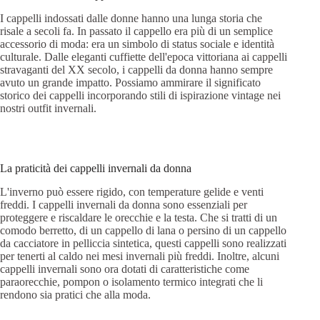
I cappelli indossati dalle donne hanno una lunga storia che
risale a secoli fa. In passato il cappello era più di un semplice
accessorio di moda: era un simbolo di status sociale e identità
culturale. Dalle eleganti cuffiette dell'epoca vittoriana ai cappelli
stravaganti del XX secolo, i cappelli da donna hanno sempre
avuto un grande impatto. Possiamo ammirare il significato
storico dei cappelli incorporando stili di ispirazione vintage nei
nostri outfit invernali.
La praticità dei cappelli invernali da donna
L'inverno può essere rigido, con temperature gelide e venti
freddi. I cappelli invernali da donna sono essenziali per
proteggere e riscaldare le orecchie e la testa. Che si tratti di un
comodo berretto, di un cappello di lana o persino di un cappello
da cacciatore in pelliccia sintetica, questi cappelli sono realizzati
per tenerti al caldo nei mesi invernali più freddi. Inoltre, alcuni
cappelli invernali sono ora dotati di caratteristiche come
paraorecchie, pompon o isolamento termico integrati che li
rendono sia pratici che alla moda.