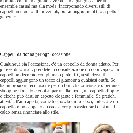
morbido con un maglione lavorato a maglia grossa per un
ensemble casual ma alla moda. Incorporando diversi stili di
cappelli nei tuoi outfit invernali, potrai migliorare il tuo aspetto
generale.
Cappelli da donna per ogni occasione
Qualunque sia l'occasione, c'è un cappello da donna adatto. Per
gli eventi formali, prendete in considerazione un copricapo o un
cappellino decorato con piume o gioielli. Questi eleganti
cappelli aggiungono un tocco di glamour a qualsiasi outfit. Se
hai in programma di uscire per un brunch domenicale o per uno
shopping sfrenato e vuoi apparire alla moda, un cappello floppy
o cloche può darti un aspetto elegante e femminile. Se pratichi
attività all'aria aperta, come lo snowboard o lo sci, indossare un
cappello o un cappello da cacciatore può assicurarti di stare al
caldo senza rinunciare allo stile.