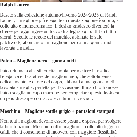
Ralph Lauren
Basato sulla collezione autunno/inverno 2024/2025 di Ralph
Lauren, il maglione più elegante di questa stagione è sobrio, a
collo alto e monocromatico. Il design grigiastro diventerà la
chiave per aggiungere un tocco di allegria agli outfit di tutti i
giorni. Seguite le regole del marchio, abbinate lo stile
patchwork, abbinando un maglione nero a una gonna midi
lavorata a maglia.
Patou
– Maglione nero + gonna midi
Patou rinuncia alla silhouette ampia per mettere in risalto
l'eleganza e il carattere dei maglioni neri, che sottolineano
delicatamente le curve del corpo, abbinati a una gonna midi
lavorata a maglia, perfetta per l'occasione. Il marchio francese
Patou sceglie un capo marrone per completare questo look con
un paio di scarpe con tacco e cinturini incrociati.
Moschino
– Maglione sottile grigio + pantaloni stampati
Non tutti i maglioni devono essere pesanti e spessi per svolgere
la loro funzione. Moschino offre maglioni a collo alto leggeri e
caldi, che ti consentono di muoverti con maggiore flessibilità