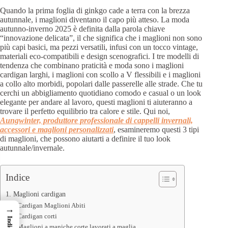
Quando la prima foglia di ginkgo cade a terra con la brezza
autunnale, i maglioni diventano il capo più atteso. La moda
autunno-inverno 2025 è definita dalla parola chiave
“innovazione delicata”, il che significa che i maglioni non sono
più capi basici, ma pezzi versatili, infusi con un tocco vintage,
materiali eco-compatibili e design scenografici. I tre modelli di
tendenza che combinano praticità e moda sono i maglioni
cardigan larghi, i maglioni con scollo a V flessibili e i maglioni
a collo alto morbidi, popolari dalle passerelle alle strade. Che tu
cerchi un abbigliamento quotidiano comodo e casual o un look
elegante per andare al lavoro, questi maglioni ti aiuteranno a
trovare il perfetto equilibrio tra calore e stile. Qui noi,
Aungwinter, produttore professionale di cappelli invernali,
accessori e maglioni personalizzati
, esamineremo questi 3 tipi
di maglioni, che possono aiutarti a definire il tuo look
autunnale/invernale.
Indice
1. Maglioni cardigan
Cardigan Maglioni Abiti
→
Cardigan corti
Indice
Maglioni a maniche corte lavorati a maglia