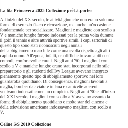
La fila
Primavera
202
5 Collezione prêt-à-porter
All'inizio del XX secolo, le attività ginniche non erano solo una
forma di esercizio fisico e ricreazione, ma anche un'occasione
fondamentale per socializzare. Maglioni e magliette con scollo a
V e maniche lunghe furono indossati per la prima volta durante
il golf, il tennis e altre attività sportive simili. I capi sartoriali di
questo tipo sono stati riconosciuti negli annali
dell'abbigliamento maschile come una svolta rispetto agli altri
capi da uomo. All'epoca, infatti, era difficile trovare abiti così
comodi, confortevoli e curati. Negli anni '50, i maglioni con
scollo a V e maniche lunghe erano stati incorporati nello stile
preparatorio e gli studenti dell'Ivy League avevano integrato
pienamente questo tipo di abbigliamento sportivo nel loro
guardaroba quotidiano. Di conseguenza, maglioni lavorati a
maglia, bomber da aviatore in lana e camicette aderenti
venivano indossati come un completo. Negli anni '90 e all'inizio
del XXI secolo, i maglioni con scollo a V avevano assunto la
forma di abbigliamento quotidiano e molte star del cinema e
della televisione americana indossavano maglioni con scollo a
V.
Celine
S/S
2019
Collezione