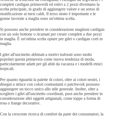
completi cardigan primaverili ed estivi a 2 pezzi diventano la
scelta principale, in grado di aggiungere valore e un senso di
stratificazione ai mesi caldi. Il terzo strato è importante e le
gonne lavorate a maglia sono un'ottima scelta.
Si possono anche prendere in considerazione maglioni cardigan
con un solo bottone o ricamati per creare completi a due pezzi
in maglia. È un'ottima scelta optare per gilet o cardigan corti in
maglia.
I gilet all'uncinetto abbinati a motivi traforati sono molto
popolari questa primavera come nuova tendenza di moda,
particolarmente adatti per gli abiti da vacanza e i modelli etnici
tropicali.
Per quanto riguarda la palette di colori, oltre ai colori neutri, i
disegni a strisce con colori contrastanti o patchwork possono
aggiungere un tocco unico allo stile generale. Inoltre, oltre a
scegliere i gilet all'uncinetto coordinati, puoi anche prendere in
considerazione altri oggetti artigianali, come toppe a forma di
rosa o frange decorative.
Con la crescente ricerca di comfort da parte dei consumatori, la