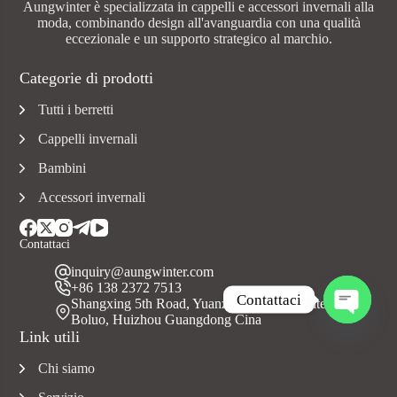
Aungwinter è specializzata in cappelli e accessori invernali alla
moda, combinando design all'avanguardia con una qualità
eccezionale e un supporto strategico al marchio.
Categorie di prodotti
Tutti i berretti
Cappelli invernali
Bambini
Accessori invernali
Contattaci
inquiry@aungwinter.com
+86 138 2372 7513
Contattaci
Shangxing 5th Road, Yuanzhou Town, Contea di
Boluo, Huizhou Guangdong Cina
A
Link utili
p
r
Chi siamo
i
c