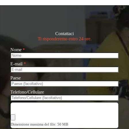
Contattaci
Ti risponderemo entro 24 ore.
Nome
*
E-mail
*
Paese
Telefono/Cellulare
Scegli i file
Dimensione massima del file: 50 MB