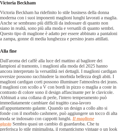
Victoria Beckham
Victoria Beckham ha ridefinito lo stile business della donna
moderna con i suoi imponenti maglioni lunghi lavorati a maglia.
Anche se sembrano più difficili da indossare di quanto non
siano in realtà, sono più alla moda e versatili di quanto sembri.
Questo tipo di maglione è adatto per essere abbinato a pantaloni
a zampa, gonne di media lunghezza e persino jeans attillati.
Alla fine
Dall'aroma del caffè alla luce del mattino al bagliore dei
lampioni al tramonto, i maglioni alla moda del 2025 hanno
ancora interpretato la versatilità nei dettagli. I maglioni cardigan
oversize possono racchiudere la morbida bellezza degli abiti. I
maglioni cardigan corti possono illuminare l'atmosfera dei jeans.
I maglioni con scollo a V con bordi in pizzo o maglia a coste in
contrasto di colore sono il design affascinante per le clavicole.
Abbinati a una collana di perle, l'intero temperamento può
immediatamente cambiare dal tragitto casa-lavoro
all'appuntamento galante. Quando un design a collo alto si
fonde con il morbido cashmere, può aggiungere un tocco di alta
moda se indossato con cappotti lunghi.
Il maglione
giusto
Sembra quasi un cambio di guardaroba. Che tu
preferisca lo stile minimalista, il romanticismo vintage o un look