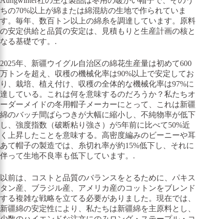
Aungwinter社の主な製品は冬用の暖かい帽子で、そのう
ちの70%以上が綿または綿混紡の生地で作られていま
す。毎年、数百トン以上の綿糸を調達しています。原料
の安定供給と品質の安定は、見積もりと生産計画の核と
なる基礎です。.
2025年、新疆ウイグル自治区の綿花生産量は初めて600
万トンを超え、収穫の機械化率は90%以上で安定してお
り、栽培、植え付け、収穫の全体的な機械化率は97%に
達している。これは何を意味するのだろうか？私たちオ
ーダーメイドの冬用帽子メーカーにとって、これは新疆
綿のバッチ間ばらつきが大幅に縮小し、不純物率が低下
し、強度指数（破断粘り強さ）が5年前に比べて50%近
く上昇したことを意味する。高密度編みのビーニーや耳
あて帽子の製造では、糸切れ率が約15%低下し、それに
伴って生地不良率も低下しています。.
以前は、コストと品質のバランスをとるために、パキス
タン産、ブラジル産、アメリカ産のコットンをブレンド
する複雑な戦略を立てる必要がありました。現在では、
新疆綿の安定性により、私たちは新疆綿を主原料とし、
少数のハイエンドな注文にのみロング・ステープル・コ