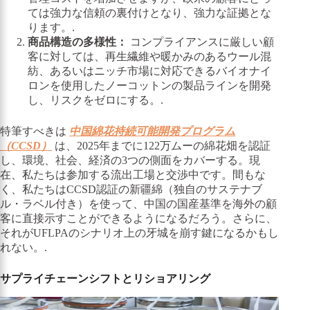
ては強力な信頼の裏付けとなり、強力な証拠とな
ります。.
商品構造の多様性：
コンプライアンスに厳しい顧
客に対しては、再生繊維や暖かみのあるウール混
紡、あるいはニッチ市場に対応できるバイオナイ
ロンを使用したノーコットンの製品ラインを開発
し、リスクをゼロにする。.
特筆すべきは
中国綿花持続可能開発プログラム
（CCSD）
は、2025年までに122万ムーの綿花畑を認証
し、環境、社会、経済の3つの側面をカバーする。現
在、私たちは参加する流出工場と交渉中です。間もな
く、私たちはCCSD認証の新疆綿（独自のサステナブ
ル・ラベル付き）を使って、中国の国産基準を海外の顧
客に直接示すことができるようになるだろう。さらに、
それがUFLPAのシナリオ上の牙城を崩す鍵になるかもし
れない。.
サプライチェーンシフトとリショアリング