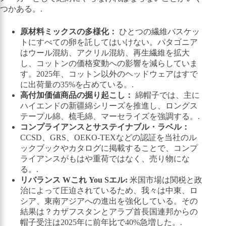
つかある。.
原材料ミックスの多様化：
ひとつの繊維バスケッ
トにすべての卵を託してはいけない。パタゴニア
はウール混紡、アクリル混紡、再生繊維を拡大
し、コットンの価格変動への影響を減らしていま
す。2025年、コットン以外のヘッドウェアはすで
に出荷量の35%を占めている。.
高付加価値商品の掘り起こし：
綿帽子では、主に
ハイエンドの新疆綿シリーズを推進し、ロングス
テープル綿、梳毛綿、マーセライズを強調する。.
コンプライアンスとサステイナブル・ラベル：
CCSD、GRS、OEKO-TEXなどの認証を当社のル
ックブックやカタログに掲載することで、コンプ
ライアンスがもはや重荷ではなく、売り物にな
る。.
リバランス
W
これ
Y
ou
S
エル
:
米国市場は関税と政
治によって圧迫されているため、我々は中東、ロ
シア、東南アジアへの進出を強化している。その
結果は？カザフスタンとアラブ首長国連邦からの
帽子受注は2025年に前年比で40%急増した。.