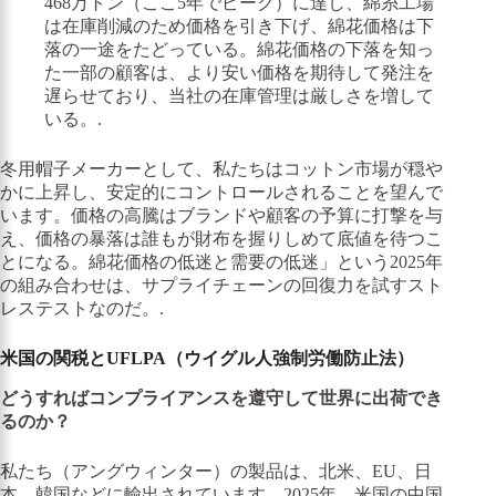
468万トン（ここ5年でピーク）に達し、綿糸工場
は在庫削減のため価格を引き下げ、綿花価格は下
落の一途をたどっている。綿花価格の下落を知っ
た一部の顧客は、より安い価格を期待して発注を
遅らせており、当社の在庫管理は厳しさを増して
いる。.
冬用帽子メーカーとして、私たちはコットン市場が穏や
かに上昇し、安定的にコントロールされることを望んで
います。価格の高騰はブランドや顧客の予算に打撃を与
え、価格の暴落は誰もが財布を握りしめて底値を待つこ
とになる。綿花価格の低迷と需要の低迷」という2025年
の組み合わせは、サプライチェーンの回復力を試すスト
レステストなのだ。.
米国の関税とUFLPA（ウイグル人強制労働防止法）
どうすればコンプライアンスを遵守して世界に出荷でき
るのか？
私たち（アングウィンター）の製品は、北米、EU、日
本、韓国などに輸出されています。2025年、米国の中国