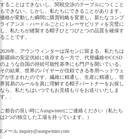
することはできないし、関税交渉のテーブルにつくこと
もできない。しかし、私たちにできることがあります。
価格が変動した瞬間に購買戦略を変更し、新たなコンプ
ライアンス・ハードルごとにトレーサビリティを完璧に
し、私たちが縫製する帽子ひとつひとつの品質を確保す
ることです。.
2026年、アウンウィンターは深センに留まる。私たちは
新疆綿の安定供給に依存する一方で、代替繊維やCCSD
のような自国の持続可能性基準にも門戸を開いている。
その結果、世界のバイヤーが信頼できる冬用ヘッドウェ
アが生まれたのです。繊維に精通し、生産に精通し、世
界貿易のルールを真に理解する帽子パートナーをお探し
なら、私たちはいつでもお見積もりをお送りいたしま
す。.
ご都合の良い時にAungwinterにご連絡ください（私たち
は2つの独立した工場を持っています。）
Eメール
inquiry@aungwinter.com