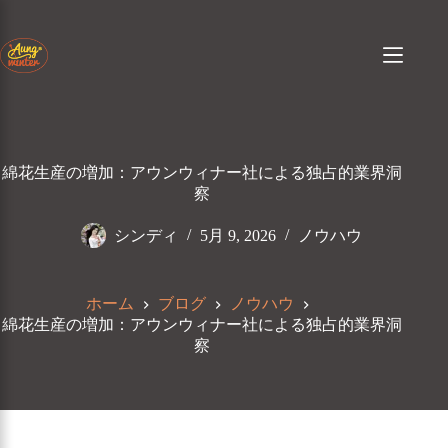
コ
ン
テ
ン
ツ
へ
ス
キ
綿花生産の増加：アウンウィナー社による独占的業界洞
ッ
察
プ
シンディ
5月 9, 2026
ノウハウ
ホーム
ブログ
ノウハウ
綿花生産の増加：アウンウィナー社による独占的業界洞
察