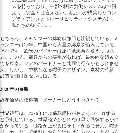
の工場に対して同じように厳しいコンプライアン
スを持っており、一部の国の労働システムは中国
よりも安全とは言えない。私たちが構築したコン
プライアンスとトレーサビリティ・システムは、
私たちの堀です。.
もちろん、ミャンマーの綿紡績部門も注視している。ミ
ャンマーは毎年、中国から大量の綿糸を輸入している。
それでも、欧米のバイヤーは原産地志向を変えつつあ
る。この先、顧客からの要望があれば、最終的な組み立
てを東南アジアのパートナーと共同で行うかもしれませ
ん。しかし、中核となる帽子のデザイン、素材の革新、
品質管理は深センに留まる。.
2026年の展望
綿花価格の低迷期、メーカーはどうすべきか？
世界銀行は、2026年には綿花価格がおよそ3%上昇する
と予測している。世界経済がどれだけ早く回復するかに
かかっている。価格が上がるにせよ下がるにせよ、帽子
メーカーとして絶対にやらなければならないことがいく