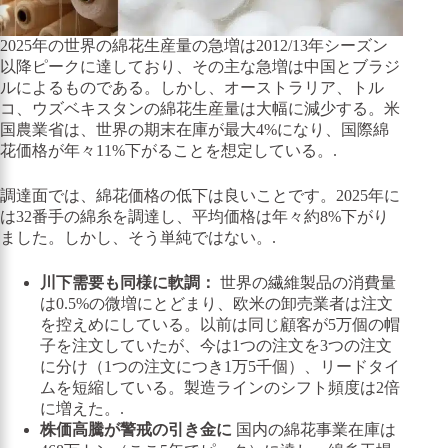
2025年の世界の綿花生産量の急増は2012/13年シーズン
以降ピークに達しており、その主な急増は中国とブラジ
ルによるものである。しかし、オーストラリア、トル
コ、ウズベキスタンの綿花生産量は大幅に減少する。米
国農業省は、世界の期末在庫が最大4%になり、国際綿
花価格が年々11%下がることを想定している。.
調達面では、綿花価格の低下は良いことです。2025年に
は32番手の綿糸を調達し、平均価格は年々約8%下がり
ました。しかし、そう単純ではない。.
川下需要も同様に軟調：
世界の繊維製品の消費量
は0.5%の微増にとどまり、欧米の卸売業者は注文
を控えめにしている。以前は同じ顧客が5万個の帽
子を注文していたが、今は1つの注文を3つの注文
に分け（1つの注文につき1万5千個）、リードタイ
ムを短縮している。製造ラインのシフト頻度は2倍
に増えた。.
株価高騰が警戒の引き金に
国内の綿花事業在庫は