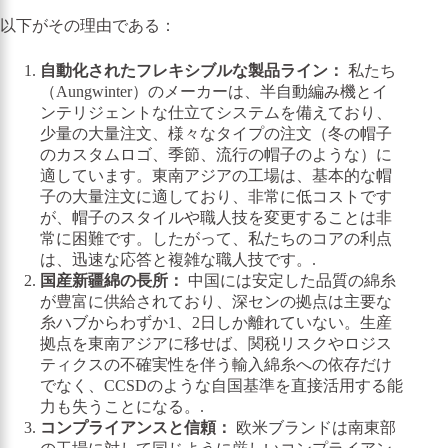
以下がその理由である：
自動化されたフレキシブルな製品ライン：
私たち
（Aungwinter）のメーカーは、半自動編み機とイ
ンテリジェントな仕立てシステムを備えており、
少量の大量注文、様々なタイプの注文（冬の帽子
のカスタムロゴ、季節、流行の帽子のような）に
適しています。東南アジアの工場は、基本的な帽
子の大量注文に適しており、非常に低コストです
が、帽子のスタイルや職人技を変更することは非
常に困難です。したがって、私たちのコアの利点
は、迅速な応答と複雑な職人技です。.
国産新疆綿の長所：
中国には安定した品質の綿糸
が豊富に供給されており、深センの拠点は主要な
糸ハブからわずか1、2日しか離れていない。生産
拠点を東南アジアに移せば、関税リスクやロジス
ティクスの不確実性を伴う輸入綿糸への依存だけ
でなく、CCSDのような自国基準を直接活用する能
力も失うことになる。.
コンプライアンスと信頼：
欧米ブランドは南東部