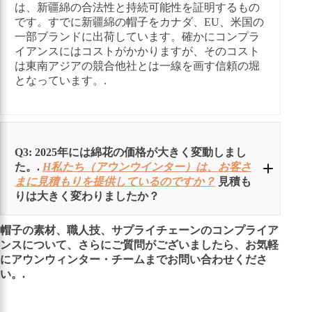
は、新疆綿の合法性と持続可能性を証明するもの
です。すでに新疆綿の帽子をカナダ、EU、米国の
一部ブランドに出荷しています。確かにコンプラ
イアンスにはコストがかかりますが、そのコスト
は東南アジアの競合他社とは一線を画す信頼の堀
となっています。.
Q3: 2025年には綿花の価格が大きく変動しまし
た。.
H
私たち（アウンウインター）は、お客さ
まに見積もりを提供しているのですか？
見積も
りは大きく変わりましたか？
帽子の素材、職人技、サプライチェーンのコンプライア
A:
ンスについて、さらにご質問がございましたら、お気軽
にアウンウィンター・チームまでお問い合わせくださ
い。.
四半期ごとの価格ロック：
私たちはパート
ナーの紡績工場と四半期ごとに購入契約を結