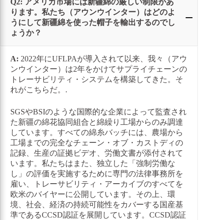
Q2: アメリカ市場には新疆綿の厳しい制限があ
ります。私たち（アウンウインター）はどのよ
うにして新疆綿を使った帽子を輸出するのでし
ょうか？
A:
2022年にUFLPAが導入されて以来、我々（アウ
ンウインター）は2年をかけてサプライチェーンの
トレーサビリティ・システムを構築してきた。そ
れがこちらだ。.
SGSやBSIのような国際的な企業によって監査され
た新疆の綿花協同組合と綿繰り工場からのみ調達
しています。すべての綿糸バッチには、農場から
工場までの完全なチェーン・オブ・カストディの
記録、生産の証拠ビデオ、労働文書が添付されて
います。私たちはまた、独立した「強制労働な
し」の評価を実施するために専門の法律事務所を
雇い、トレーサビリティ・アーカイブのすべてを
欧米のバイヤーに公開しています。その上、環
境、社会、経済の持続可能性をカバーする国産基
準であるCCSD認証を展開しています。CCSD認証