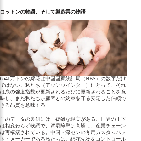
コットンの物語、そして製造業の物語
6641万トンの綿花は中国国家統計局（NBS）の数字だけ
ではない。私たち（アウンウインター）にとって、それ
は糸の強度指数が更新されるたびに更新されることを意
味し、また私たちが顧客との約束を守る安定した信頼で
きる品質を意味する。.
このデータの裏側には、複雑な現実がある。世界の川下
は相変わらず軟調で、貿易障壁は高騰し、産業チェーン
は再構築されている。中国・深センの冬用カスタムハッ
ト・メーカーである私たちは、綿花先物をコントロール