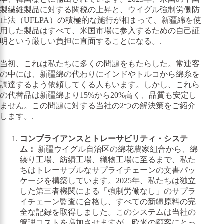
製繊維製品に対する関税の上昇と、ウイグル強制労働防
止法（UFLPA）の積極的な施行が相まって、新疆綿を使
用した製品はすべて、米国市場に参入するための自己証
明という厳しい負担に直面することになる。.
当初、これは私たちに多くの問題をもたらした。常連客
の中には、新疆綿の代わりにインドやトルコから綿糸を
調達するよう依頼してくる人もいます。しかし、これら
の代替品は新疆綿より15%から20%高く、品質も安定し
ません。この問題に対する当社の2つの解決策をご紹介
します。.
コンプライアンスとトレーサビリティ・システ
ム：
新疆ウイグル自治区の綿花農家組合から、綿
繰り工場、紡績工場、織物工場に至るまで、私た
ちはトレーサブルなサプライチェーンの文書パッ
ケージを構築しています。2025年、私たちは独立
した第三者機関による「強制労働なし」のサプラ
イチェーン監査に合格し、すべての新疆原料の完
全な記録を取得しました。このシステムは当社の
管理コストを増加させますが、欧米の顧客にとっ