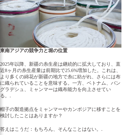
東南アジアの競争力と堀の位置
2025年以降、新疆の糸生産は継続的に拡大しており、直
近8ヶ月の糸生産量は前期比で25.6%増加した。これは、
より多くの綿花が新疆の地方で糸に紡がれ、さらには布
に織られていることを意味する。一方、ベトナム、バン
グラデシュ、ミャンマーは織布能力を向上させてい
る。.
帽子の製造拠点をミャンマーやカンボジアに移すことを
検討したことはありますか？
答えはこうだ：もちろん、そんなことはない。.