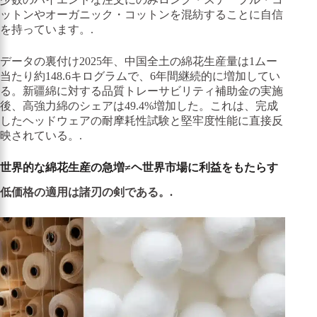
ットンやオーガニック・コットンを混紡することに自信
を持っています。.
データの裏付け2025年、中国全土の綿花生産量は1ムー
当たり約148.6キログラムで、6年間継続的に増加してい
る。新疆綿に対する品質トレーサビリティ補助金の実施
後、高強力綿のシェアは49.4%増加した。これは、完成
したヘッドウェアの耐摩耗性試験と堅牢度性能に直接反
映されている。.
世界的な綿花生産の急増≠ヘ世界市場に利益をもたらす
低価格の適用は諸刃の剣である。.