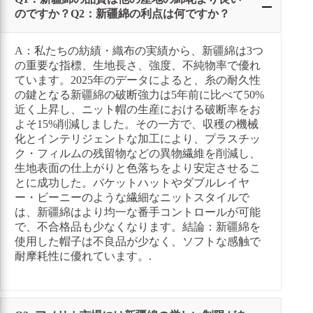
のですか？Q2：新疆綿の利点は何ですか？
A：私たちの紡績・織布の実績から、新疆綿は3つ
の重要な指標、生地長さ、強度、不純物率で優れ
ています。2025年のデータによると、糸の耐久性
の鍵となる新疆綿の破断強力は5年前に比べて50%
近く上昇し、ニット帽の生産における破断率をお
よそ15%削減しました。その一方で、収穫の機械
化とインテリジェントな加工により、プラスチッ
ク・フィルムの残留物などの異物繊維を削減し、
生地表面の仕上がりと色落ちをより安定させるこ
とに成功した。バケットハットやダブルレイヤ
ー・ビーニーのような繊細なニットスタイルで
は、新疆綿はより均一な番手コントロールが可能
で、不合格品も少なくなります。結論：新疆綿を
使用した帽子は不良品が少なく、ソフトな感触で
耐摩耗性に優れています。.