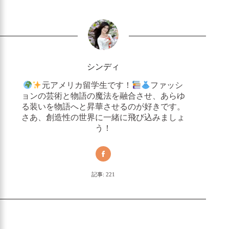
び、向こう3～4ヶ月間の綿糸価格を固定す
る。この期間中は、市場の変動に関係なく帽
子の価格は安定します。.
素材の多様化：
非コットン製品（ウール帽
子、アクリルウール風帽子、再生ポリエステ
ル帽子）は現在、生産量の35%以上を占めて
シンディ
いる。これらの製品はコットンの価格に直接
影響されることはなく、全体の相場を安定さ
元アメリカ留学生です！
ファッシ
せるのに役立っている。.
ョンの芸術と物語の魔法を融合させ、あらゆ
変動価格条項：
長納期または大量注文
る装いを物語へと昇華させるのが好きです。
（例：年間枠組み契約）の場合、契約書に
さあ、創造性の世界に一緒に飛び込みましょ
「原料価格調整条項」を盛り込む。これは、
う！
綿花価格が8%以上上昇または下落した場
合、価格再交渉の引き金となるものです。過
去1年間、豊富な国内綿花供給と歴史的な綿
花安のおかげで、価格調整を行った注文はほ
記事: 221
んの一握りでした。大半のお客様は安定した
コストメリットを享受しています。.