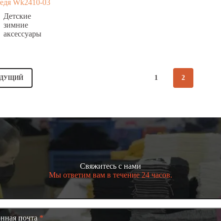
едя Wk2410-03
Детские
зимние
аксессуары
1
2
ЫДУЩИЙ
Свяжитесь с нами
Мы ответим вам в течение 24 часов.
нная почта
*