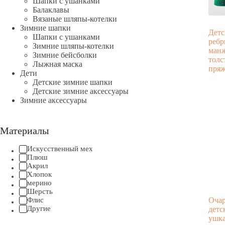
Шапки с ушанками
Балаклавы
Вязаные шляпы-котелки
Зимние шапки
Детс
Шапки с ушанками
ребр
Зимние шляпы-котелки
манж
Зимние бейсболки
толс
Лыжная маска
пря
Дети
Детские зимние шапки
Детские зимние аксессуары
Зимние аксессуары
Материалы
Искусственный мех
Плюш
Акрил
Хлопок
мерино
Шерсть
Флис
Очар
Другие
детс
ушка