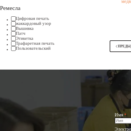
медв
Ремесла
Цифровая печать
жаккардовый узор
Вышивка
Патч
Этикетка
Трафаретная печать
ПРЕД
Пользовательский
Имя
*
Электро