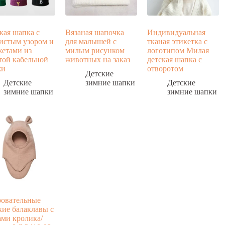
кая шапка с
Вязаная шапочка
Индивидуальная
истым узором и
для малышей с
тканая этикетка с
етами из
милым рисунком
логотипом Милая
той кабельной
животных на заказ
детская шапка с
жи
отворотом
Детские
Детские
зимние шапки
Детские
зимние шапки
зимние шапки
овательные
кие балаклавы с
ми кролика/