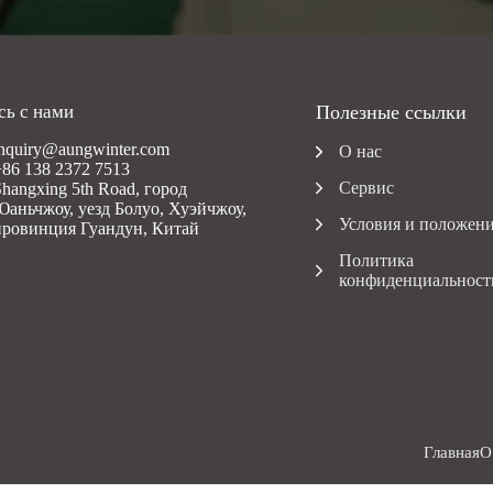
сь с нами
Полезные ссылки
inquiry@aungwinter.com
О нас
+86 138 2372 7513
Сервис
Shangxing 5th Road, город
Юаньчжоу, уезд Болуо, Хуэйчжоу,
Условия и положен
провинция Гуандун, Китай
Политика
конфиденциальност
Главная
О