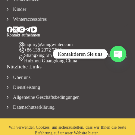
Kinder
Winteraccessoires
Kontakt aufnehmen
inquiry@aungwinter.com
+86 138 2372 7513
Kontaktieren Sie uns
Shangxing 5th Road, Yuanzhou Town, Boluo County,
Huizhou Guangdong China
O
Nützliche Links
f
f
Über uns
e
n
Dienstleistung
e
C
Allgemeine Geschäftsbedingungen
h
Datenschutzerklärung
a
t
s
Wir verwenden Cookies, um sicherzustellen, dass wir Ihnen die beste
Erfahrung auf unserer Website bieten.
Copyright © 2023 Aungwinter Alle Rechte vorbehalten.