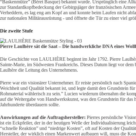
“Baskenmütze” (Béret Basque) bekannt wurde. Ursprünglich eine Allt
zur Standardkopfbedeckung der Gebirgsjäger der französischen Armee.
Verheddern, es lag eng am Kopf an und konnte beim Laufen nicht abf
zur nationalen Militärausrüstung - und öffnete die Tür zu einer viel grö
Die zweite Stufe
Pierre Laulhère sät die Saat
–
Die handwerkliche DNA eines Wollh
Die Geschichte von LAULHÈRE beginnt im Jahr 1792. Pierre Laulhèr
Sainte-Marie, im Südwesten Frankreichs. Dieses Datum liegt vor dem
Laulhère die Leitung des Unternehmens.
Pierre war ein visionärer Unternehmer. Er reiste persönlich nach Spani
Weichheit und Qualität bekannt ist, und legte damit den Grundstein
Rohmaterial wählerisch zu sein.” Lucien wiederum übernahm die kompr
auf die Weitergabe von Handwerkskunst, was den Grundstein für das 
Jahrhunderte überdauern sollte.
Auswirkungen auf die Auftragshersteller:
Pierres persönliche Visio
ist ein Eckpfeiler, der in der heutigen Welle der Individualisierung le
“schnelle Reaktion” und “niedrige Kosten”, oft auf Kosten der Qualitäts
Hersteller, der wirklich einen Markenwert aufbauen will, muss die Kontr