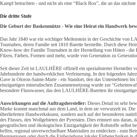
Kampf betrachten - und nicht als eine “Black Box”, die an das nächste 
Die dritte Stufe
Die Geburt der Baskenmütze - Wie eine Heirat ein Handwerk bew
Das Jahr 1840 war ein wichtiger Meilenstein in der Geschichte von 
Tournaben, deren Familie seit 1810 Barette herstellte. Durch diese 
Know-how der Familie Tournaben in der Herstellung von Hüten - die E
Filzen, Färben, Formen und mehr, wurde von Generation zu Generati
Seit dieser Zeit ist LAULHÈRE offiziell ein spezialisierter Herstelle
Jahrhunderte der handwerklichen Verfeinerung. In den folgenden Jah
Gave in Oloron-Sainte-Marie - ein Standort, den das Unternehmen bis h
einzigartigen mineralischen Zusammensetzung wurde zur “Geheimwaf
besondere Flusswasser, das den LAULHÈRE-Baretten ihr einzigartiges,
Auswirkungen auf die Auftragshersteller:
Dieses Detail ist sehr be
Marke kommt manchmal aus dem Land, in dem sie verwurzelt ist. Die
überlieferten Handwerkskunst, sondern auch auf der besonderen natür
des Flusses, den Wollgebieten der Pyrenäen. Dies erinnert uns daran,
geografischen und ökologischen Einzigartigkeit der Rohstoffe selbst
helfen, regional unverwechselbare Materialien zu entdecken - zum Be
Bergregionen oder durch die Einbeziehung lokaler Färbetechniken in d