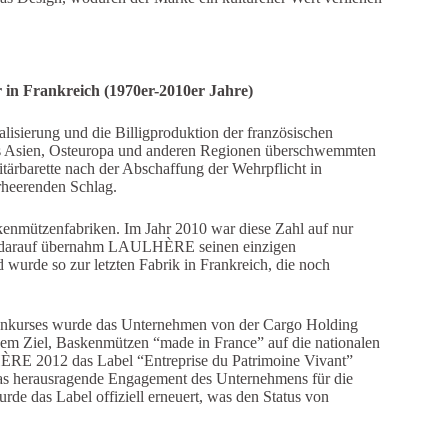
r in Frankreich (1970er-2010er Jahre)
alisierung und die Billigproduktion der französischen
us Asien, Osteuropa und anderen Regionen überschwemmten
ärbarette nach der Abschaffung der Wehrpflicht in
erheerenden Schlag.
kenmützenfabriken. Im Jahr 2010 war diese Zahl auf nur
 darauf übernahm LAULHÈRE seinen einzigen
 wurde so zur letzten Fabrik in Frankreich, die noch
kurses wurde das Unternehmen von der Cargo Holding
em Ziel, Baskenmützen “made in France” auf die nationalen
HÈRE 2012 das Label “Entreprise du Patrimoine Vivant”
das herausragende Engagement des Unternehmens für die
de das Label offiziell erneuert, was den Status von