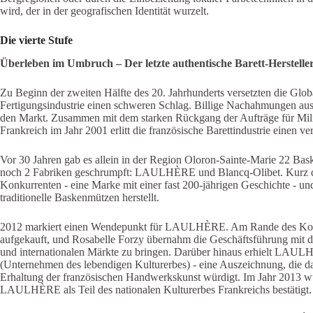
wird, der in der geografischen Identität wurzelt.
Die vierte Stufe
Überleben im Umbruch
–
Der letzte authentische Barett-Herstelle
Zu Beginn der zweiten Hälfte des 20. Jahrhunderts versetzten die Glob
Fertigungsindustrie einen schweren Schlag. Billige Nachahmungen a
den Markt. Zusammen mit dem starken Rückgang der Aufträge für Milit
Frankreich im Jahr 2001 erlitt die französische Barettindustrie einen v
Vor 30 Jahren gab es allein in der Region Oloron-Sainte-Marie 22 Bas
noch 2 Fabriken geschrumpft: LAULHÈRE und Blancq-Olibet. Kurz
Konkurrenten - eine Marke mit einer fast 200-jährigen Geschichte - und
traditionelle Baskenmützen herstellt.
2012 markiert einen Wendepunkt für LAULHÈRE. Am Rande des Kon
aufgekauft, und Rosabelle Forzy übernahm die Geschäftsführung mit d
und internationalen Märkte zu bringen. Darüber hinaus erhielt LAUL
(Unternehmen des lebendigen Kulturerbes) - eine Auszeichnung, die 
Erhaltung der französischen Handwerkskunst würdigt. Im Jahr 2013 wur
LAULHÈRE als Teil des nationalen Kulturerbes Frankreichs bestätigt.