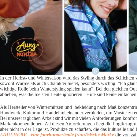
In der Herbst- und Wintersaison wird das Styling durch das Schichten v
sowohl Wärme als auch Charakter bietet, besonders wichtig. “Ich glau
wichtige Rolle beim Winterstyling spielen kann”. Bei den gleichen Out
abheben, was die meisten Leute ignorieren - Hüte sind keine einfachen
Als Hersteller von Wintermützen und -bekleidung nach Maß konzentri
Handwerk, Kultur und Handel miteinander verbinden, um Muster zu er
Bei unserer täglichen Arbeit sind wir mit vielen Anforderungen konfr
Markenkooperationen. All diesen Anforderungen liegt die Logik zugru
aber nicht in der Lage ist, Produkte zu schaffen, die das kulturelle u
LAULHÈRE - eine jahrhundertealte französische Marke
die von za