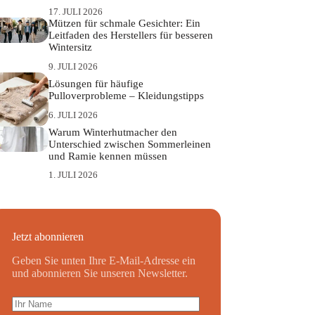
17. JULI 2026
Mützen für schmale Gesichter: Ein
Leitfaden des Herstellers für besseren
Wintersitz
9. JULI 2026
Lösungen für häufige
Pulloverprobleme – Kleidungstipps
6. JULI 2026
Warum Winterhutmacher den
Unterschied zwischen Sommerleinen
und Ramie kennen müssen
1. JULI 2026
Jetzt abonnieren
Geben Sie unten Ihre E-Mail-Adresse ein
und abonnieren Sie unseren Newsletter.