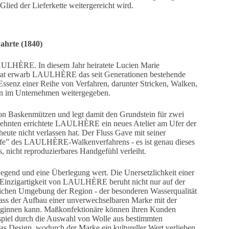
Glied der Lieferkette weitergereicht wird.
ahrte (1840)
LAULHÈRE. In diesem Jahr heiratete Lucien Marie
Heirat erwarb LAULHÈRE das seit Generationen bestehende
ssenz einer Reihe von Verfahren, darunter Stricken, Walken,
on im Unternehmen weitergegeben.
r von Baskenmützen und legt damit den Grundstein für zwei
rzehnten errichtete LAULHÈRE ein neues Atelier am Ufer der
eute nicht verlassen hat. Der Fluss Gave mit seiner
fe” des LAULHÈRE-Walkenverfahrens - es ist genau dieses
 nicht reproduzierbares Handgefühl verleiht.
wegend und eine Überlegung wert. Die Unersetzlichkeit einer
 Einzigartigkeit von LAULHÈRE beruht nicht nur auf der
lichen Umgebung der Region - der besonderen Wasserqualität
 dass der Aufbau einer unverwechselbaren Marke mit der
 beginnen kann. Maßkonfektionäre können ihren Kunden
ispiel durch die Auswahl von Wolle aus bestimmten
as Design, wodurch der Marke ein kultureller Wert verliehen