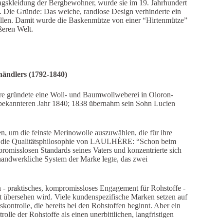
agskleidung der Bergbewohner, wurde sie im 19. Jahrhundert
 Die Gründe: Das weiche, randlose Design verhinderte ein
allen. Damit wurde die Baskenmütze von einer “Hirtenmütze”
ßeren Welt.
ändlers (1792-1840)
e gründete eine Woll- und Baumwollweberei in Oloron-
 bekannteren Jahr 1840; 1838 übernahm sein Sohn Lucien
en, um die feinste Merinowolle auszuwählen, die für ihre
 für die Qualitätsphilosophie von LAULHÈRE: “Schon beim
omisslosen Standards seines Vaters und konzentrierte sich
handwerkliche System der Marke legte, das zwei
n - praktisches, kompromissloses Engagement für Rohstoffe -
icht übersehen wird. Viele kundenspezifische Marken setzen auf
kontrolle, die bereits bei den Rohstoffen beginnt. Aber ein
olle der Rohstoffe als einen unerbittlichen, langfristigen