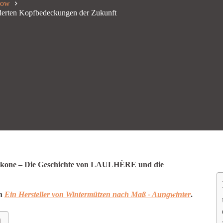
how
derten Kopfbedeckungen der Zukunft
eikone
–
Die Geschichte von LAULHÈRE und die
on
Ein Hersteller von Wintermützen nach Maß - Aungwinter
.