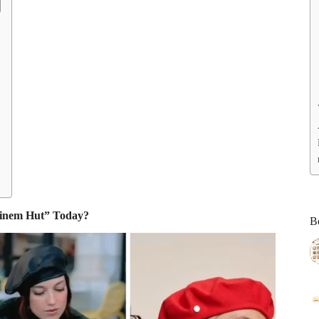
einem Hut” Toda
y?
Be