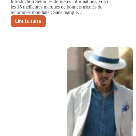
Introduction Selon les dernières informations, voici
les 15 meilleures marques de bonnets tricotés de
renommée mondiale : Sans marque…
Lire la suite
15
marques
de
bonnets
tricotés
de
renommée
mondiale