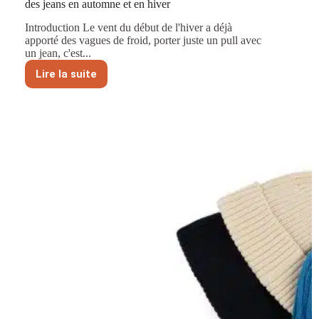
des jeans en automne et en hiver
Introduction Le vent du début de l'hiver a déjà
apporté des vagues de froid, porter juste un pull avec
un jean, c'est...
Lire la suite
Comment
les
femmes
peuvent
porter
des
pulls
avec
des
jeans
en
automne
et
en
hiver