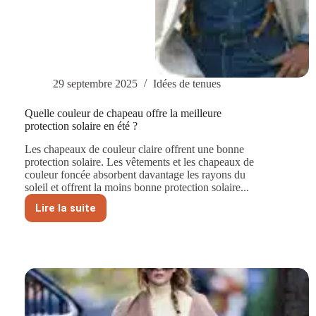
29 septembre 2025
Idées de tenues
Quelle couleur de chapeau offre la meilleure
protection solaire en été ?
Les chapeaux de couleur claire offrent une bonne
protection solaire. Les vêtements et les chapeaux de
couleur foncée absorbent davantage les rayons du
soleil et offrent la moins bonne protection solaire...
Lire la suite
Quelle
couleur
de
chapeau
offre
la
meilleure
protection
solaire