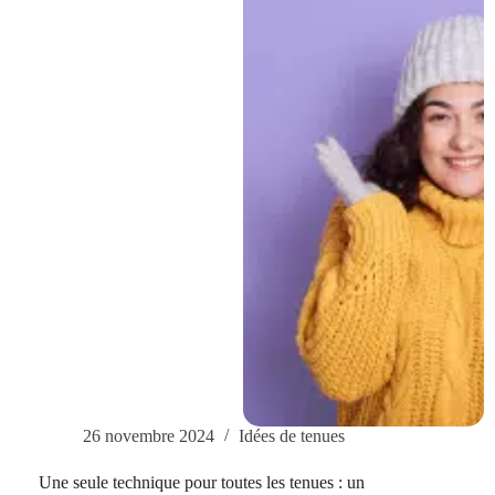
de
pêcheur
–
Tendance
et
chic
26 novembre 2024
Idées de tenues
Une seule technique pour toutes les tenues : un