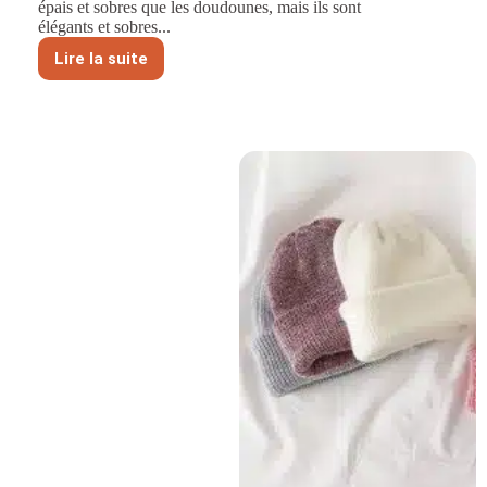
épais et sobres que les doudounes, mais ils sont
élégants et sobres...
Lire la suite
Guide
de
sélection
et
d'assortiment
de
manteaux
d'hiver
et
de
pulls
pour
femmes