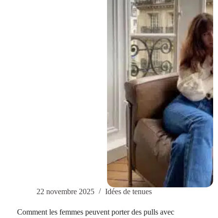
tenue
automnale
classique
pour
femme
—
chic
et
jeune
22 novembre 2025
Idées de tenues
Comment les femmes peuvent porter des pulls avec