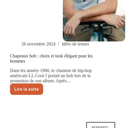
26 novembre 2024
Idées de tenues
Chapeaux bob : choix et look élégant pour les
hommes
Dans les années 1980, le chanteur de hip-hop
américain LL Cool J portait un bob lors de la
promotion de son album. Après…
Lire la suite
Chapeaux
bob
:
choix
et
look
élégant
pour
SUIVANT