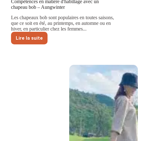
Compétences en matière d'habillage avec un
chapeau bob – Aungwinter
Les chapeaux bob sont populaires en toutes saisons,
que ce soit en été, au printemps, en automne ou en
hiver, en particulier chez les femmes...
Lire la suite
Compétences
en
matière
d'habillage
avec
un
chapeau
bob
–
Aungwinter