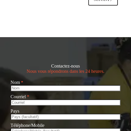
les
hommes
Contactez-nous
Nous vous répondrons dans les 24 heures.
Nom
*
Courriel
*
Pays
Téléphone/Mobile