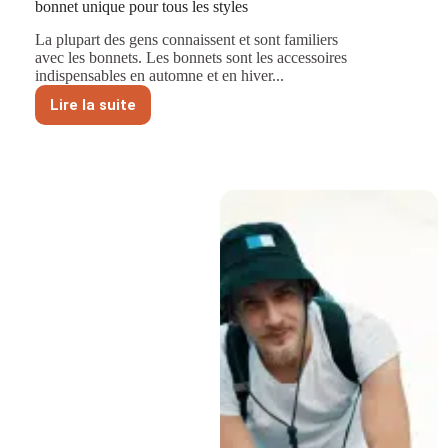
bonnet unique pour tous les styles
La plupart des gens connaissent et sont familiers
avec les bonnets. Les bonnets sont les accessoires
indispensables en automne et en hiver...
Lire la suite
Une
seule
technique
pour
toutes
les
tenues
:
un
bonnet
unique
pour
tous
les
styles