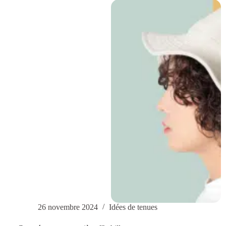
chaud
en
hiver
26 novembre 2024
Idées de tenues