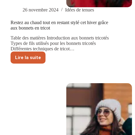
26 novembre 2024
Idées de tenues
Restez au chaud tout en restant stylé cet hiver grâce
aux bonnets en tricot
Table des matières Introduction aux bonnets tricotés
Types de fils utilisés pour les bonnets tricotés
Différentes techniques de tricot…
Lire la suite
Restez
au
chaud
tout
en
restant
stylé
cet
hiver
grâce
aux
bonnets
en
tricot