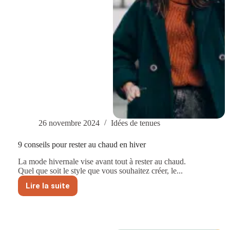
26 novembre 2024
Idées de tenues
9 conseils pour rester au chaud en hiver
La mode hivernale vise avant tout à rester au chaud.
Quel que soit le style que vous souhaitez créer, le...
Lire la suite
9
conseils
pour
rester
au