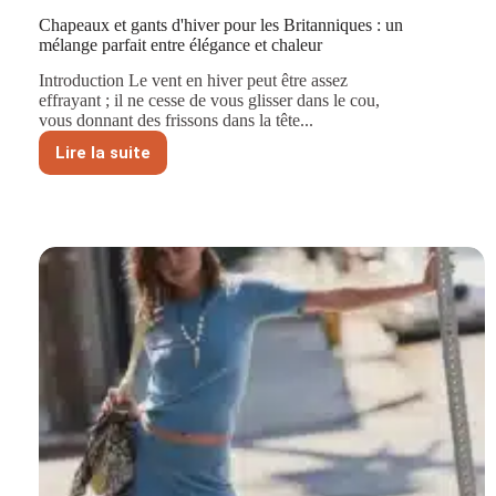
Chapeaux et gants d'hiver pour les Britanniques : un
mélange parfait entre élégance et chaleur
Introduction Le vent en hiver peut être assez
effrayant ; il ne cesse de vous glisser dans le cou,
vous donnant des frissons dans la tête...
Lire la suite
Chapeaux
et
gants
d'hiver
pour
les
Britanniques
:
un
mélange
parfait
entre
élégance
et
chaleur