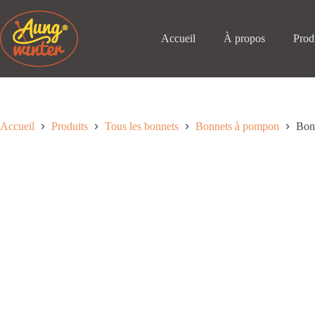
Passer
au
contenu
Accueil
À propos
Prod
Accueil
Produits
Tous les bonnets
Bonnets à pompon
Bonn