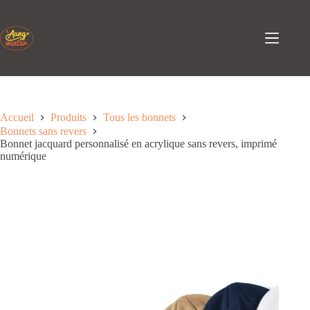
Passer
au
contenu
Accueil
Produits
Tous les bonnets
Bonnets sans revers
Bonnet jacquard personnalisé en acrylique sans revers, imprimé
numérique