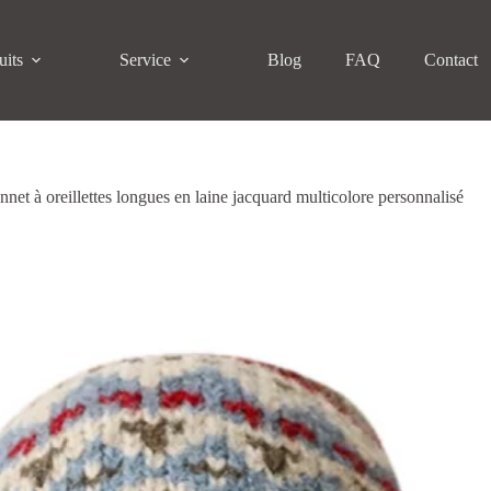
uits
Service
Blog
FAQ
Contact
net à oreillettes longues en laine jacquard multicolore personnalisé