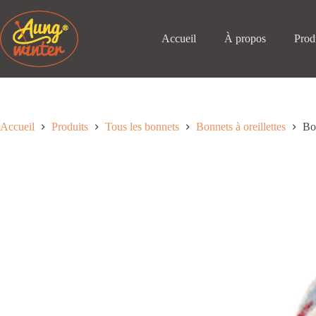
Passer
au
contenu
Accueil
À propos
Prod
Accueil
Produits
Tous les bonnets
Bonnets à oreillettes
Bon