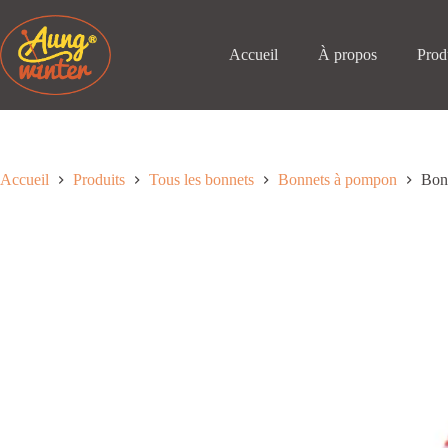
Passer
au
contenu
Accueil
À propos
Prod
Accueil
Produits
Tous les bonnets
Bonnets à pompon
Bonn