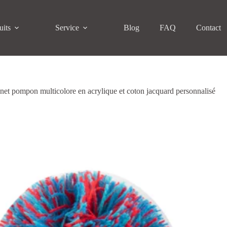
uits
Service
Blog
FAQ
Contact
et pompon multicolore en acrylique et coton jacquard personnalisé