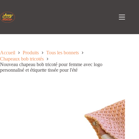
Passer
au
contenu
Accueil
Produits
Tous les bonnets
Chapeaux bob tricotés
Nouveau chapeau bob tricoté pour femme avec logo
personnalisé et étiquette tissée pour l'été