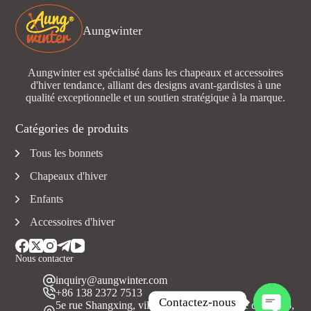
Aungwinter
Aungwinter est spécialisé dans les chapeaux et accessoires
d'hiver tendance, alliant des designs avant-gardistes à une
qualité exceptionnelle et un soutien stratégique à la marque.
Catégories de produits
Tous les bonnets
Chapeaux d'hiver
Enfants
Accessoires d'hiver
Nous contacter
inquiry@aungwinter.com
+86 138 2372 7513
Contactez-nous
5e rue Shangxing, ville de Yuanzhou, comté de Boluo,