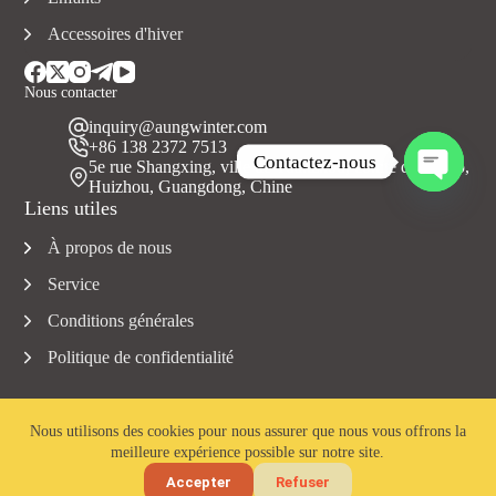
Accessoires d'hiver
Nous contacter
inquiry@aungwinter.com
+86 138 2372 7513
Contactez-nous
5e rue Shangxing, ville de Yuanzhou, comté de Boluo,
Huizhou, Guangdong, Chine
O
Liens utiles
u
v
À propos de nous
r
i
Service
r
c
Conditions générales
h
Politique de confidentialité
a
t
y
Nous utilisons des cookies pour nous assurer que nous vous offrons la
meilleure expérience possible sur notre site.
Copyright © 2023 Aungwinter tous droits réservés.
Accepter
Refuser
Accueil