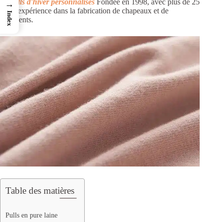
de pulls d'hiver personnalisés
Fondée en 1998, avec plus de 25
→
ans d'expérience dans la fabrication de chapeaux et de
Index
vêtements.
Table des matières
Pulls en pure laine