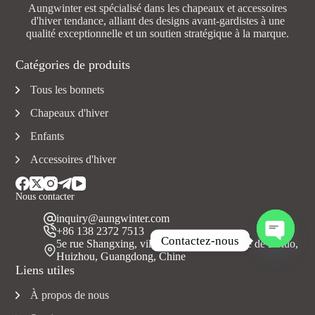
Aungwinter est spécialisé dans les chapeaux et accessoires
d'hiver tendance, alliant des designs avant-gardistes à une
qualité exceptionnelle et un soutien stratégique à la marque.
Catégories de produits
Tous les bonnets
Chapeaux d'hiver
Enfants
Accessoires d'hiver
Nous contacter
inquiry@aungwinter.com
+86 138 2372 7513
Contactez-nous
5e rue Shangxing, ville de Yuanzhou, comté de Boluo,
Huizhou, Guangdong, Chine
O
Liens utiles
u
v
À propos de nous
r