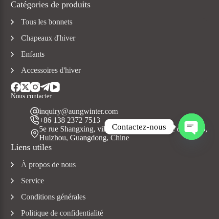
Catégories de produits
Tous les bonnets
Chapeaux d'hiver
Enfants
Accessoires d'hiver
Nous contacter
inquiry@aungwinter.com
+86 138 2372 7513
Contactez-nous
5e rue Shangxing, ville de Yuanzhou, comté de Boluo,
Huizhou, Guangdong, Chine
O
Liens utiles
u
v
À propos de nous
r
i
Service
r
c
Conditions générales
h
Politique de confidentialité
a