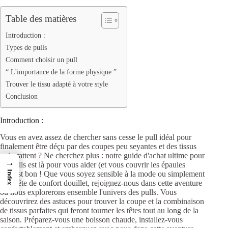
Table des matières
Introduction :
Types de pulls
Comment choisir un pull
“ L'importance de la forme physique ”
Trouver le tissu adapté à votre style
Conclusion
Introduction :
Vous en avez assez de chercher sans cesse le pull idéal pour
finalement être déçu par des coupes peu seyantes et des tissus
qui grattent ?
Ne cherchez plus : notre guide d'achat ultime pour
→
les pulls est là pour vous aider (et vous couvrir les épaules
Index
!)
C'est bon !
Que vous soyez sensible à la mode ou simplement
en quête de confort douillet, rejoignez-nous dans cette aventure
où nous explorerons ensemble l'univers des pulls. Vous
découvrirez des astuces pour trouver la coupe et la combinaison
de tissus parfaites qui feront tourner les têtes tout au long de la
saison. Préparez-vous une boisson chaude, installez-vous