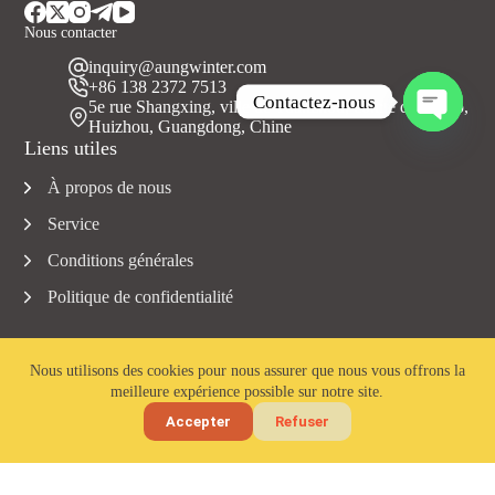
Nous contacter
inquiry@aungwinter.com
+86 138 2372 7513
Contactez-nous
5e rue Shangxing, ville de Yuanzhou, comté de Boluo,
Huizhou, Guangdong, Chine
O
Liens utiles
u
v
À propos de nous
r
i
Service
r
c
Conditions générales
h
Politique de confidentialité
a
t
y
Nous utilisons des cookies pour nous assurer que nous vous offrons la
meilleure expérience possible sur notre site.
Copyright © 2023 Aungwinter tous droits réservés.
Accepter
Refuser
Accueil
Courriel