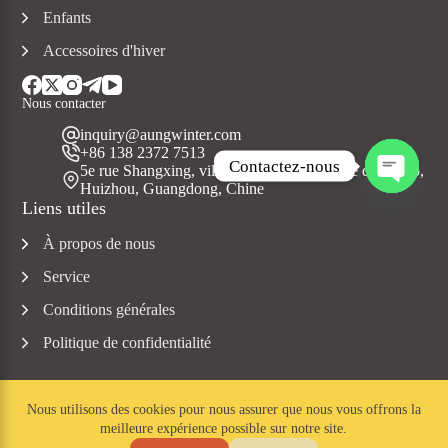
Enfants
Accessoires d'hiver
Nous contacter
inquiry@aungwinter.com
+86 138 2372 7513
Contactez-nous
5e rue Shangxing, ville de Yuanzhou, comté de Boluo,
Huizhou, Guangdong, Chine
O
Liens utiles
u
v
À propos de nous
r
i
Service
r
c
Conditions générales
h
Politique de confidentialité
a
t
y
Nous utilisons des cookies pour nous assurer que nous vous offrons la
meilleure expérience possible sur notre site.
Copyright © 2023 Aungwinter tous droits réservés.