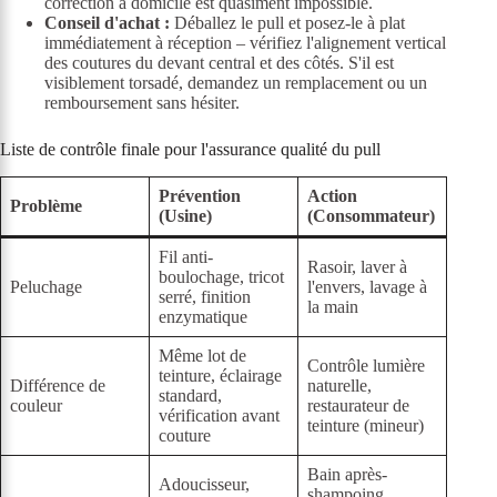
correction à domicile est quasiment impossible.
Conseil d'achat :
Déballez le pull et posez-le à plat
immédiatement à réception – vérifiez l'alignement vertical
des coutures du devant central et des côtés. S'il est
visiblement torsadé, demandez un remplacement ou un
remboursement sans hésiter.
Liste de contrôle finale pour l'assurance qualité du pull
Prévention
Action
Problème
(Usine)
(Consommateur)
Fil anti-
Rasoir, laver à
boulochage, tricot
Peluchage
l'envers, lavage à
serré, finition
la main
enzymatique
Même lot de
Contrôle lumière
teinture, éclairage
Différence de
naturelle,
standard,
couleur
restaurateur de
vérification avant
teinture (mineur)
couture
Bain après-
Adoucisseur,
shampoing,