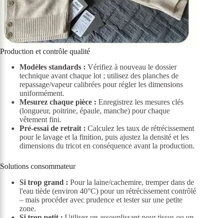
Production et contrôle qualité
Modèles standards :
Vérifiez à nouveau le dossier
technique avant chaque lot ; utilisez des planches de
repassage/vapeur calibrées pour régler les dimensions
uniformément.
Mesurez chaque pièce :
Enregistrez les mesures clés
(longueur, poitrine, épaule, manche) pour chaque
vêtement fini.
Pré-essai de retrait :
Calculez les taux de rétrécissement
pour le lavage et la finition, puis ajustez la densité et les
dimensions du tricot en conséquence avant la production.
Solutions consommateur
Si trop grand :
Pour la laine/cachemire, tremper dans de
l'eau tiède (environ 40°C) pour un rétrécissement contrôlé
– mais procéder avec prudence et tester sur une petite
zone.
Si trop petit :
Utilisez un assouplissant pour tissus ou un