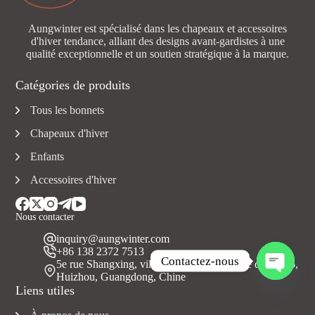
Aungwinter est spécialisé dans les chapeaux et accessoires
d'hiver tendance, alliant des designs avant-gardistes à une
qualité exceptionnelle et un soutien stratégique à la marque.
Catégories de produits
Tous les bonnets
Chapeaux d'hiver
Enfants
Accessoires d'hiver
Nous contacter
inquiry@aungwinter.com
+86 138 2372 7513
Contactez-nous
5e rue Shangxing, ville de Yuanzhou, comté de Boluo,
Huizhou, Guangdong, Chine
O
Liens utiles
u
v